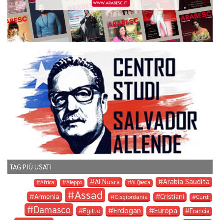
TAG PIÙ USATI
Arabia Saudita
Al Nusra
Africa
Aleppo
Al Qaeda
Assad
Armenia
Cristiani
Cisgiordania
Curdi
Damasco
Erdogan
Europa
Egitto
Francia