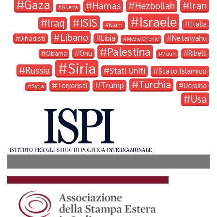
Gaza
Iran
Hamas
Hezbollah
Guerra
Israele
ISIS
Iraq
Italia
Islam
Libano
Libia
Netanyahu
Jihadisti
Medio Oriente
Palestina
Onu
Ribelli
Obama
Putin
Siria
Russia
Stati Uniti
Stato Islamico
Turchia
Trump
Terroristi
Ucraina
Syria
Usa