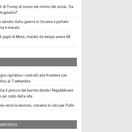
li di Trump di nuovo nel mirino dei social, 'ha
l trapianto?'
ne salvato dalla guerra in Ucraina e portato
Usa è malato
il papà di Messi, malato da tempo aveva 68
I
na ripristina i controlli alle frontiere con
a fino al 7 settembre
Usa il prezzo del burrito divide i Repubblicani:
 sul costo della vita
ia verso le elezioni, consensi in calo per Putin
NKRONOS