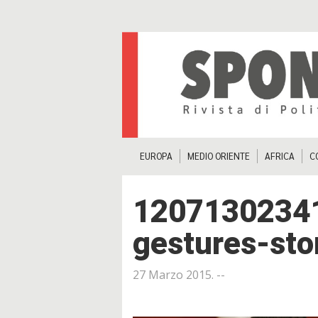
EUROPA
MEDIO ORIENTE
AFRICA
C
12071302341
gestures-sto
27 Marzo 2015
. --