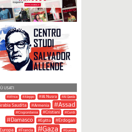
IÙ USATI
Al Nusra
Africa
Aleppo
Al Qaeda
Assad
Arabia Saudita
Armenia
Cristiani
Cisgiordania
Curdi
Damasco
Erdogan
Egitto
Gaza
Europa
Francia
Guerra