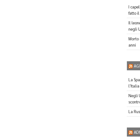
I capel
fatto i
Il leo
negli 
Morto 
anni
AG
La Spag
l'Itali
Negli 
scontro
La Russ
AD