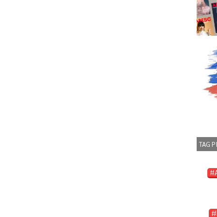
TAG P