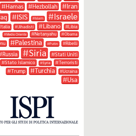
Iran
Hamas
Hezbollah
Israele
ISIS
raq
Islam
Libano
Italia
Libia
Jihadisti
Netanyahu
Obama
Medio Oriente
Palestina
Onu
Ribelli
Putin
Siria
Russia
Stati Uniti
Stato Islamico
Terroristi
Syria
Turchia
Trump
Ucraina
Usa