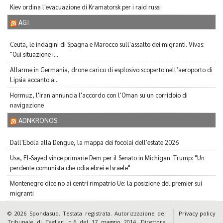
Kiev ordina l'evacuazione di Kramatorsk per i raid russi
AGI
Ceuta, le indagini di Spagna e Marocco sull'assalto dei migranti. Vivas:
"Qui situazione i...
Allarme in Germania, drone carico di esplosivo scoperto nell’aeroporto di
Lipsia accanto a...
Hormuz, l'Iran annuncia l'accordo con l'Oman su un corridoio di
navigazione
ADNKRONOS
Dall'Ebola alla Dengue, la mappa dei focolai dell'estate 2026
Usa, El-Sayed vince primarie Dem per il Senato in Michigan. Trump: "Un
perdente comunista che odia ebrei e Israele"
Montenegro dice no ai centri rimpatrio Ue: la posizione del premier sui
migranti
© 2026 Spondasud. Testata registrata. Autorizzazione del
Privacy policy
Tribunale di Cagliari n.6 del 17 maggio 2014. Direttore