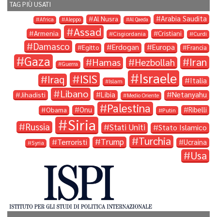
TAG PIÙ USATI
Arabia Saudita
Al Nusra
Africa
Aleppo
Al Qaeda
Assad
Armenia
Cristiani
Cisgiordania
Curdi
Damasco
Erdogan
Europa
Egitto
Francia
Gaza
Iran
Hamas
Hezbollah
Guerra
Israele
ISIS
Iraq
Italia
Islam
Libano
Libia
Netanyahu
Jihadisti
Medio Oriente
Palestina
Onu
Ribelli
Obama
Putin
Siria
Russia
Stati Uniti
Stato Islamico
Turchia
Trump
Terroristi
Ucraina
Syria
Usa