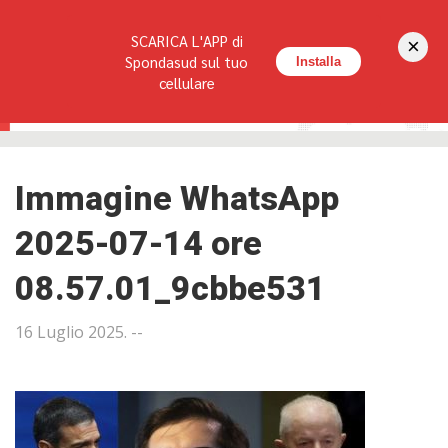
Seguici su:
SCARICA L'APP di
×
HOME
LA RIVISTA
REDAZIONE
CONTATTI
Spondasud sul tuo
Installa
cellulare
Immagine WhatsApp
2025-07-14 ore
08.57.01_9cbbe531
16 Luglio 2025
. --