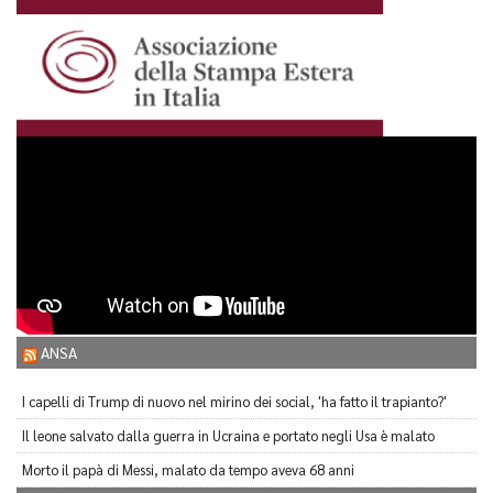
ANSA
I capelli di Trump di nuovo nel mirino dei social, 'ha fatto il trapianto?'
Il leone salvato dalla guerra in Ucraina e portato negli Usa è malato
Morto il papà di Messi, malato da tempo aveva 68 anni