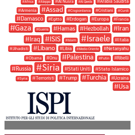
Arabia Saudita
Al Nusra
Africa
Aleppo
Al Qaeda
Assad
Armenia
Cristiani
Cisgiordania
Curdi
Damasco
Erdogan
Europa
Egitto
Francia
Gaza
Iran
Hamas
Hezbollah
Guerra
Israele
ISIS
Iraq
Italia
Islam
Libano
Libia
Netanyahu
Jihadisti
Medio Oriente
Palestina
Onu
Ribelli
Obama
Putin
Siria
Russia
Stati Uniti
Stato Islamico
Turchia
Trump
Terroristi
Ucraina
Syria
Usa