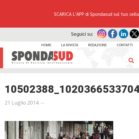
SCARICA L'APP di Spondasud sul tuo cellu
Seguici su:
HOME
LA RIVISTA
REDAZIONE
CONTATTI
10502388_102036653370
21 Luglio 2014
. --