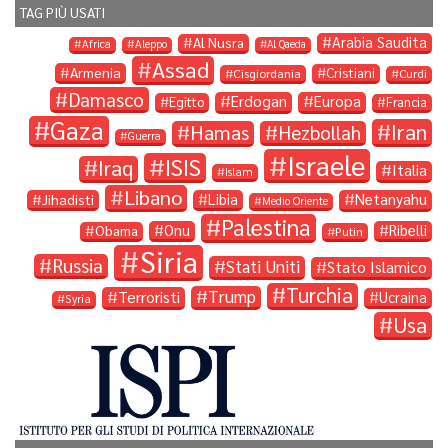
TAG PIÙ USATI
Arabia Saudita
Al Nusra
Africa
Aleppo
Al Qaeda
Assad
Armenia
Cristiani
Cisgiordania
Curdi
Damasco
Erdogan
Europa
Egitto
Francia
Gaza
Iran
Hamas
Hezbollah
Guerra
Israele
ISIS
Iraq
Italia
Islam
Libano
Libia
Netanyahu
Jihadisti
Medio Oriente
Palestina
Onu
Ribelli
Obama
Putin
Siria
Russia
Stati Uniti
Stato Islamico
Turchia
Trump
Terroristi
Ucraina
Syria
Usa