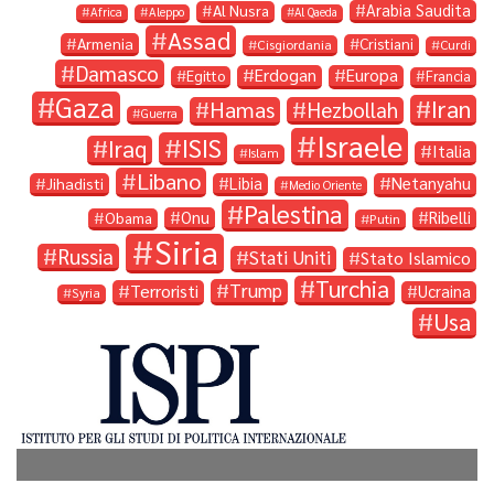
Arabia Saudita
Al Nusra
Africa
Aleppo
Al Qaeda
Assad
Armenia
Cristiani
Cisgiordania
Curdi
Damasco
Erdogan
Europa
Egitto
Francia
Gaza
Iran
Hamas
Hezbollah
Guerra
Israele
ISIS
Iraq
Italia
Islam
Libano
Libia
Netanyahu
Jihadisti
Medio Oriente
Palestina
Onu
Ribelli
Obama
Putin
Siria
Russia
Stati Uniti
Stato Islamico
Turchia
Trump
Terroristi
Ucraina
Syria
Usa