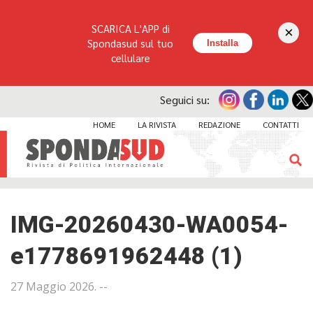
SCARICA L'APP di
×
Spondasud sul tuo
Installa
cellulare
Seguici su:
HOME
LA RIVISTA
REDAZIONE
CONTATTI
IMG-20260430-WA0054-
e1778691962448 (1)
27 Maggio 2026
. --