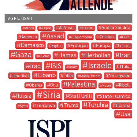
TAG PIÙ USATI
Arabia Saudita
Al Nusra
Africa
Aleppo
Al Qaeda
Assad
Armenia
Cristiani
Cisgiordania
Curdi
Damasco
Erdogan
Europa
Egitto
Francia
Gaza
Iran
Hamas
Hezbollah
Guerra
Israele
ISIS
Iraq
Italia
Islam
Libano
Libia
Netanyahu
Jihadisti
Medio Oriente
Palestina
Onu
Ribelli
Obama
Putin
Siria
Russia
Stati Uniti
Stato Islamico
Turchia
Trump
Terroristi
Ucraina
Syria
Usa