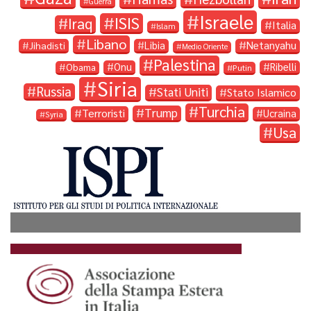
Guerra
Israele
ISIS
Iraq
Italia
Islam
Libano
Libia
Netanyahu
Jihadisti
Medio Oriente
Palestina
Onu
Ribelli
Obama
Putin
Siria
Russia
Stati Uniti
Stato Islamico
Turchia
Trump
Terroristi
Ucraina
Syria
Usa