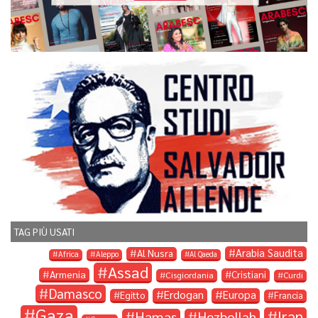
TAG PIÙ USATI
Arabia Saudita
Al Nusra
Africa
Aleppo
Al Qaeda
Assad
Armenia
Cristiani
Cisgiordania
Curdi
Damasco
Erdogan
Europa
Egitto
Francia
Gaza
Iran
Hamas
Hezbollah