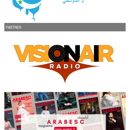
PARTNER