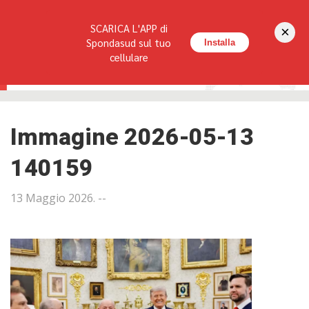
Seguici su:
SCARICA L'APP di
×
HOME
LA RIVISTA
REDAZIONE
CONTATTI
Spondasud sul tuo
Installa
cellulare
Immagine 2026-05-13
140159
13 Maggio 2026
. --