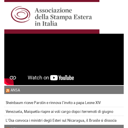
ANSA
Sheinbaum riceve Parolin e rinnova l'invito a papa Leone XIV
Venezuela, Maiquetía riapre ai voli cargo dopo i terremoti di giugno
L'Osa convoca i ministri degli Esteri sul Nicaragua, il Brasile si dissocia