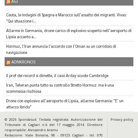
AGI
Ceuta, le indagini di Spagna e Marocco sull'assalto dei migranti. Vivas:
"Qui situazione i...
Allarme in Germania, drone carico di esplosivo scoperto nell’aeroporto di
Lipsia accanto a...
Hormuz, l'Iran annuncia l'accordo con l'Oman su un corridoio di
navigazione
ADNKRONOS
Il prof dei record si dimette, il caso Arday scuote Cambridge
Iran, Teheran punta tutto su controllo Stretto Hormuz: ma è una
scommessa rischiosa
Drone con esplosivo all'aeroporto di Lipsia, allarme Germania: "E' un
attacco ibrido"
© 2026 Spondasud. Testata registrata. Autorizzazione del
Privacy policy
Tribunale di Cagliari n.6 del 17 maggio 2014. Direttore
responsabile: Alessandro Aramu
Redazione: Viale Bonaria, 98 - 09125 Cagliari - tel. 070