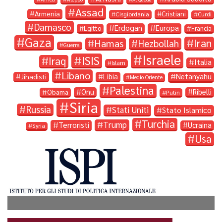
Assad
Armenia
Cristiani
Cisgiordania
Curdi
Damasco
Erdogan
Europa
Egitto
Francia
Gaza
Iran
Hamas
Hezbollah
Guerra
Israele
ISIS
Iraq
Italia
Islam
Libano
Libia
Netanyahu
Jihadisti
Medio Oriente
Palestina
Onu
Ribelli
Obama
Putin
Siria
Russia
Stati Uniti
Stato Islamico
Turchia
Trump
Terroristi
Ucraina
Syria
Usa