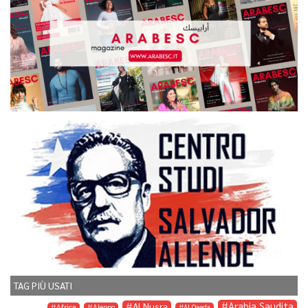
TAG PIÙ USATI
Arabia Saudita
Al Nusra
Africa
Aleppo
Al Qaeda