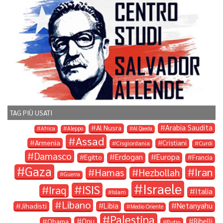
TAG PIÙ USATI
Arabia Saudita
Al Nusra
Africa
Aleppo
Al Qaeda
Assad
Armenia
Cristiani
Cisgiordania
Curdi
Damasco
Erdogan
Europa
Egitto
Francia
Gaza
Iran
Hamas
Hezbollah
Guerra
Israele
ISIS
Iraq
Italia
Islam
Libano
Libia
Netanyahu
Jihadisti
Medio Oriente
Palestina
Onu
Ribelli
Obama
Putin