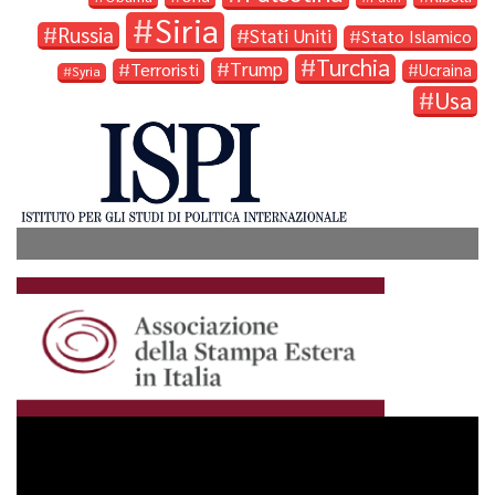
Siria
Russia
Stati Uniti
Stato Islamico
Turchia
Trump
Terroristi
Ucraina
Syria
Usa