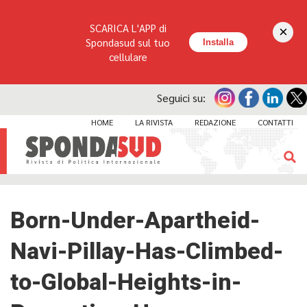
SCARICA L'APP di
×
Spondasud sul tuo
Installa
cellulare
Seguici su:
HOME
LA RIVISTA
REDAZIONE
CONTATTI
Born-Under-Apartheid-
Navi-Pillay-Has-Climbed-
to-Global-Heights-in-