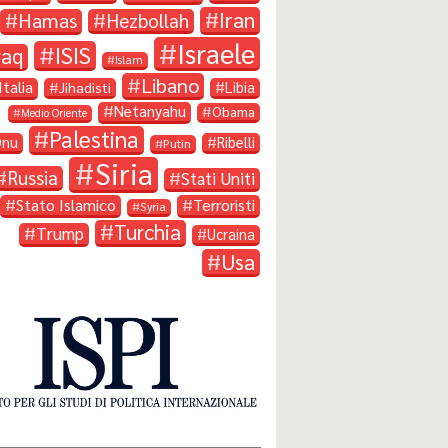
Iran
Hamas
Hezbollah
Israele
ISIS
raq
Islam
Libano
Italia
Libia
Jihadisti
Netanyahu
Obama
Medio Oriente
Palestina
Onu
Ribelli
Putin
Siria
Russia
Stati Uniti
Stato Islamico
Terroristi
Syria
Turchia
Trump
Ucraina
Usa