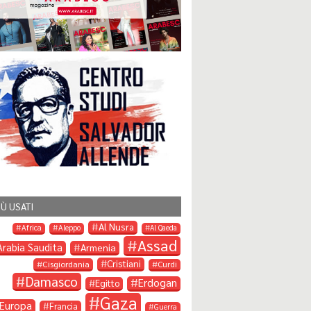
IÙ USATI
Al Nusra
Africa
Aleppo
Al Qaeda
Assad
Arabia Saudita
Armenia
Cristiani
Cisgiordania
Curdi
Damasco
Erdogan
Egitto
Gaza
Europa
Francia
Guerra