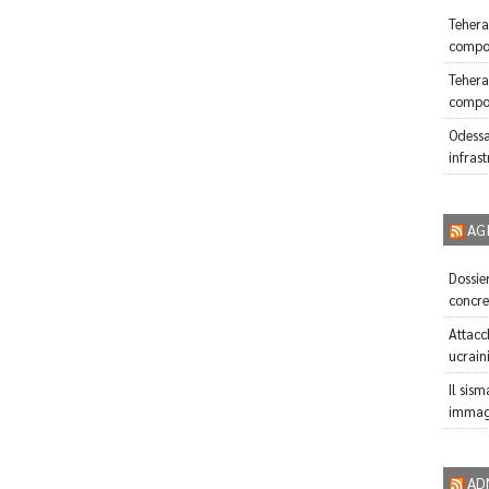
Tehera
compor
Tehera
compor
Odessa
infrast
AG
Dossier
concre
Attacch
ucrain
Il sism
immagi
AD