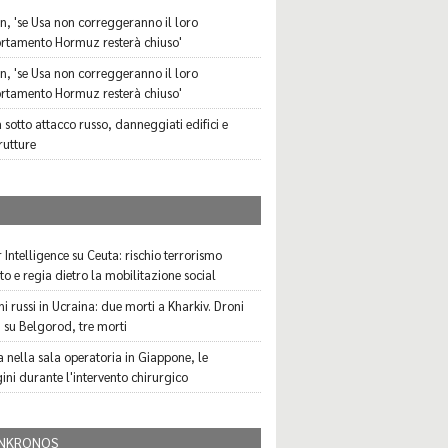
n, 'se Usa non correggeranno il loro
tamento Hormuz resterà chiuso'
n, 'se Usa non correggeranno il loro
tamento Hormuz resterà chiuso'
 sotto attacco russo, danneggiati edifici e
rutture
I
 Intelligence su Ceuta: rischio terrorismo
to e regia dietro la mobilitazione social
i russi in Ucraina: due morti a Kharkiv. Droni
i su Belgorod, tre morti
a nella sala operatoria in Giappone, le
ni durante l'intervento chirurgico
NKRONOS