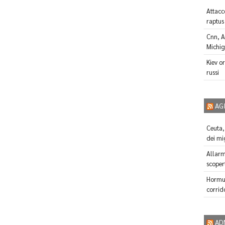
Attacco
raptus 
Cnn, A
Michi
Kiev o
russi
AG
Ceuta,
dei mig
Allarm
scopert
Hormuz
corrid
AD