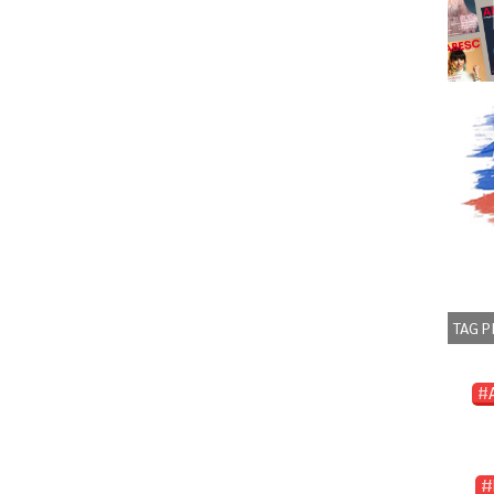
TAG P