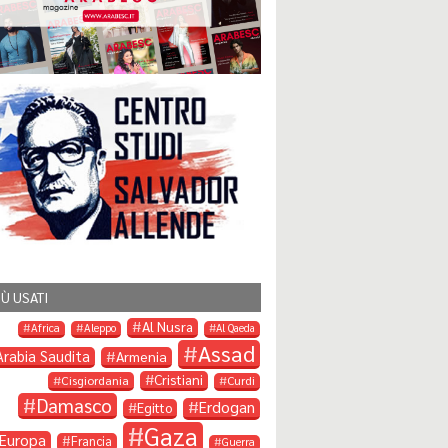
IÙ USATI
Al Nusra
Africa
Aleppo
Al Qaeda
Assad
Arabia Saudita
Armenia
Cristiani
Cisgiordania
Curdi
Damasco
Erdogan
Egitto
Gaza
Europa
Francia
Guerra