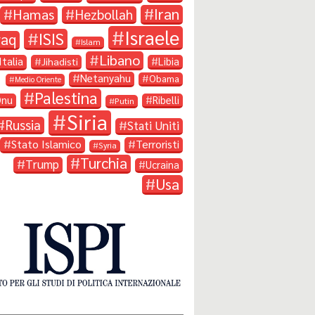
Iran
Hamas
Hezbollah
Israele
ISIS
raq
Islam
Libano
Italia
Libia
Jihadisti
Netanyahu
Obama
Medio Oriente
Palestina
Onu
Ribelli
Putin
Siria
Russia
Stati Uniti
Stato Islamico
Terroristi
Syria
Turchia
Trump
Ucraina
Usa