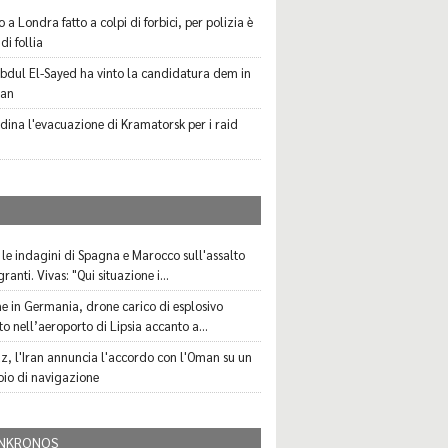
 a Londra fatto a colpi di forbici, per polizia è
di follia
bdul El-Sayed ha vinto la candidatura dem in
gan
rdina l'evacuazione di Kramatorsk per i raid
I
 le indagini di Spagna e Marocco sull'assalto
ranti. Vivas: "Qui situazione i...
e in Germania, drone carico di esplosivo
o nell’aeroporto di Lipsia accanto a...
, l'Iran annuncia l'accordo con l'Oman su un
oio di navigazione
NKRONOS