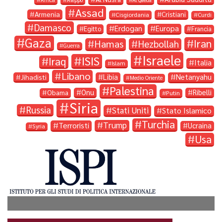
Assad
Armenia
Cristiani
Cisgiordania
Curdi
Damasco
Erdogan
Europa
Egitto
Francia
Gaza
Iran
Hamas
Hezbollah
Guerra
Israele
ISIS
Iraq
Italia
Islam
Libano
Libia
Netanyahu
Jihadisti
Medio Oriente
Palestina
Onu
Ribelli
Obama
Putin
Siria
Russia
Stati Uniti
Stato Islamico
Turchia
Trump
Terroristi
Ucraina
Syria
Usa