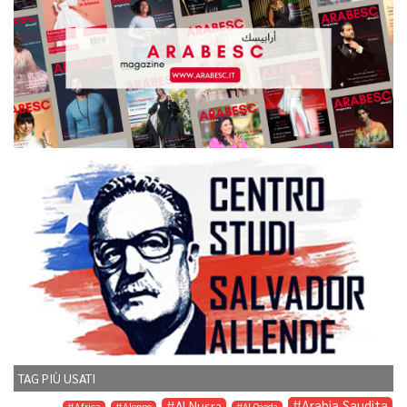
TAG PIÙ USATI
Arabia Saudita
Al Nusra
Africa
Aleppo
Al Qaeda