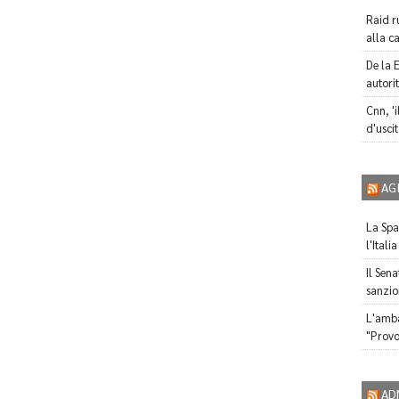
Raid ru
alla ca
De la 
autorit
Cnn, '
d'uscit
AG
La Spag
l'Italia
Il Sen
sanzio
L'amba
"Provoc
AD