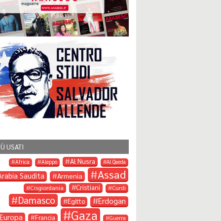
IÙ USATI
Al Nusra
Africa
Aleppo
Al Qaeda
Assad
Arabia Saudita
Armenia
Cristiani
Cisgiordania
Curdi
Damasco
Erdogan
Egitto
Gaza
Europa
Francia
Guerra