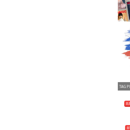
TAG P