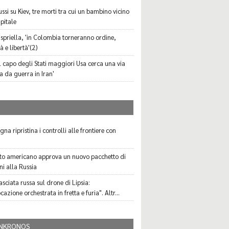
ssi su Kiev, tre morti tra cui un bambino vicino
pitale
Espriella, 'in Colombia torneranno ordine,
à e libertà'(2)
il capo degli Stati maggiori Usa cerca una via
a da guerra in Iran'
I
na ripristina i controlli alle frontiere con
ato americano approva un nuovo pacchetto di
ni alla Russia
sciata russa sul drone di Lipsia:
azione orchestrata in fretta e furia". Altr...
NKRONOS