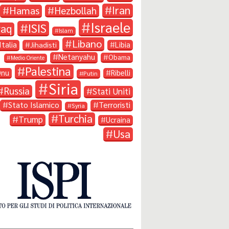
Iran
Hamas
Hezbollah
Israele
ISIS
raq
Islam
Libano
Italia
Libia
Jihadisti
Netanyahu
Obama
Medio Oriente
Palestina
Onu
Ribelli
Putin
Siria
Russia
Stati Uniti
Stato Islamico
Terroristi
Syria
Turchia
Trump
Ucraina
Usa