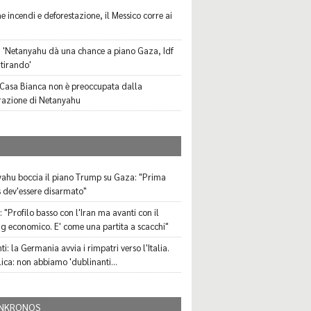
e incendi e deforestazione, il Messico corre ai
 'Netanyahu dà una chance a piano Gaza, Idf
ritirando'
 Casa Bianca non è preoccupata dalla
razione di Netanyahu
I
ahu boccia il piano Trump su Gaza: "Prima
dev'essere disarmato"
 "Profilo basso con l'Iran ma avanti con il
ng economico. E' come una partita a scacchi"
i: la Germania avvia i rimpatri verso l'Italia.
lica: non abbiamo 'dublinanti...
NKRONOS