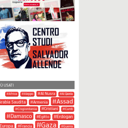
IÙ USATI
Al Nusra
Africa
Aleppo
Al Qaeda
Assad
Arabia Saudita
Armenia
Cristiani
Cisgiordania
Curdi
Damasco
Erdogan
Egitto
Gaza
Europa
Francia
Guerra