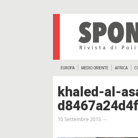
EUROPA
MEDIO ORIENTE
AFRICA
C
khaled-al-a
d8467a24d4
10 Settembre 2015
. --