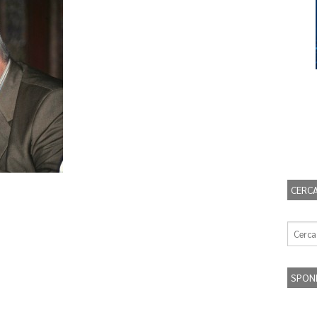
CERCA
SPON