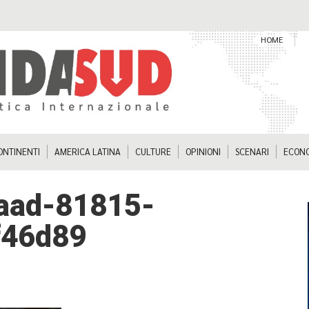
HOME
ONTINENTI
AMERICA LATINA
CULTURE
OPINIONI
SCENARI
ECON
saad-81815-
f46d89