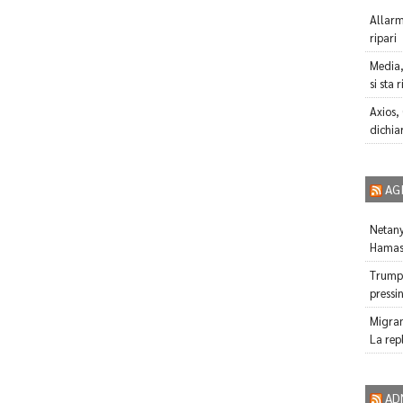
Allarm
ripari
Media,
si sta 
Axios,
dichia
AG
Netany
Hamas 
Trump:
pressi
Migrant
La rep
AD