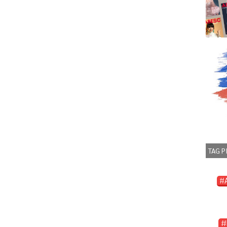
TAG P