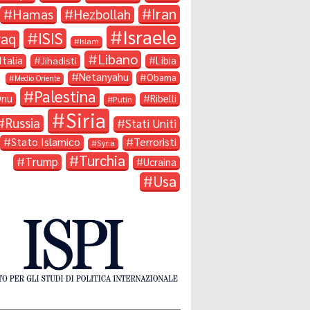
Iran
Hamas
Hezbollah
Israele
ISIS
raq
Islam
Libano
Italia
Libia
Jihadisti
Netanyahu
Obama
Medio Oriente
Palestina
Onu
Ribelli
Putin
Siria
Russia
Stati Uniti
Stato Islamico
Terroristi
Syria
Turchia
Trump
Ucraina
Usa