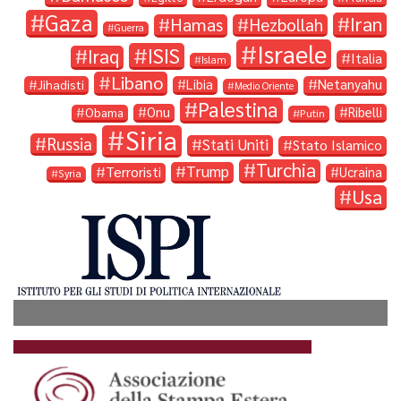
Gaza
Iran
Hamas
Hezbollah
Guerra
Israele
ISIS
Iraq
Italia
Islam
Libano
Libia
Netanyahu
Jihadisti
Medio Oriente
Palestina
Onu
Ribelli
Obama
Putin
Siria
Russia
Stati Uniti
Stato Islamico
Turchia
Trump
Terroristi
Ucraina
Syria
Usa