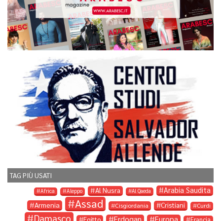
TAG PIÙ USATI
Arabia Saudita
Al Nusra
Africa
Aleppo
Al Qaeda
Assad
Armenia
Cristiani
Cisgiordania
Curdi
Damasco
Erdogan
Europa
Egitto
Francia