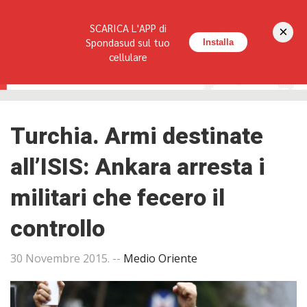
Seguici su:
SCARICA L'APP di
×
HOME
LA RIVISTA
REDAZIONE
CONTATTI
Spondasud sul tuo
Installa
cellulare
Turchia. Armi destinate
all’ISIS: Ankara arresta i
militari che fecero il
controllo
30 Novembre 2015
. --
Medio Oriente