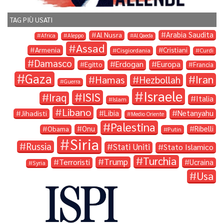
TAG PIÙ USATI
Arabia Saudita
Al Nusra
Africa
Aleppo
Al Qaeda
Assad
Armenia
Cristiani
Cisgiordania
Curdi
Damasco
Erdogan
Europa
Egitto
Francia
Gaza
Iran
Hamas
Hezbollah
Guerra
Israele
ISIS
Iraq
Italia
Islam
Libano
Libia
Netanyahu
Jihadisti
Medio Oriente
Palestina
Onu
Ribelli
Obama
Putin
Siria
Russia
Stati Uniti
Stato Islamico
Turchia
Trump
Terroristi
Ucraina
Syria
Usa