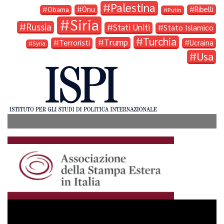
Palestina
Onu
Ribelli
Obama
Putin
Siria
Russia
Stati Uniti
Stato Islamico
Turchia
Trump
Terroristi
Ucraina
Syria
Usa