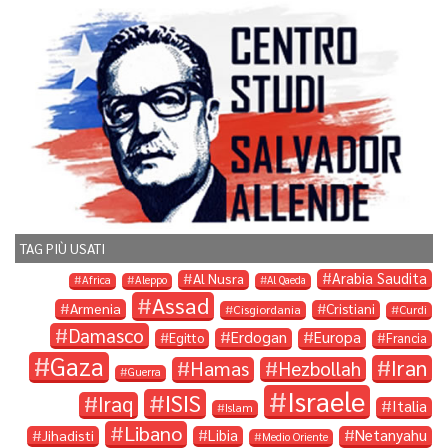
TAG PIÙ USATI
Arabia Saudita
Al Nusra
Africa
Aleppo
Al Qaeda
Assad
Armenia
Cristiani
Cisgiordania
Curdi
Damasco
Erdogan
Europa
Egitto
Francia
Gaza
Iran
Hamas
Hezbollah
Guerra
Israele
ISIS
Iraq
Italia
Islam
Libano
Libia
Netanyahu
Jihadisti
Medio Oriente