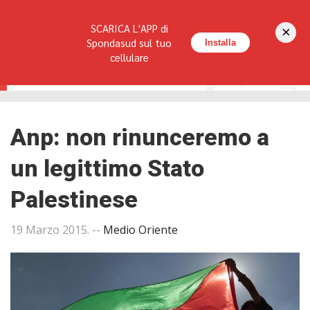
Seguici su:
SCARICA L'APP di
×
HOME
LA RIVISTA
REDAZIONE
CONTATTI
Spondasud sul tuo
Installa
cellulare
Anp: non rinunceremo a
un legittimo Stato
Palestinese
19 Marzo 2015
. --
Medio Oriente