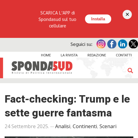
SCARICA L'APP di
×
Spondasud sul tuo
Installa
cellulare
Seguici su:
HOME
LA RIVISTA
REDAZIONE
CONTATTI
Fact-checking: Trump e le
sette guerre fantasma
24 Settembre 2025
. --
Analisi
,
Continenti
,
Scenari