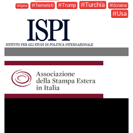
Turchia
Trump
Terroristi
Ucraina
Syria
Usa