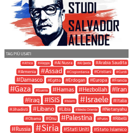
TAG PIÙ USATI
Arabia Saudita
Al Nusra
Africa
Aleppo
Al Qaeda
Assad
Armenia
Cristiani
Cisgiordania
Curdi
Damasco
Erdogan
Europa
Egitto
Francia
Gaza
Iran
Hamas
Hezbollah
Guerra
Israele
ISIS
Iraq
Italia
Islam
Libano
Libia
Netanyahu
Jihadisti
Medio Oriente
Palestina
Onu
Ribelli
Obama
Putin
Siria
Russia
Stati Uniti
Stato Islamico