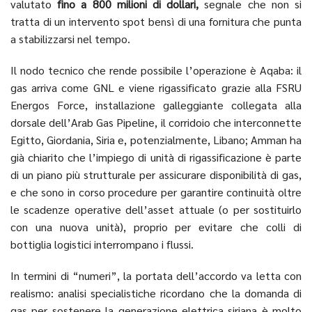
valutato
fino a 800 milioni di dollari,
segnale che non si
tratta di un intervento spot bensì di una fornitura che punta
a stabilizzarsi nel tempo.
Il nodo tecnico che rende possibile l’operazione è Aqaba: il
gas arriva come GNL e viene rigassificato grazie alla FSRU
Energos Force, installazione galleggiante collegata alla
dorsale dell’Arab Gas Pipeline, il corridoio che interconnette
Egitto, Giordania, Siria e, potenzialmente, Libano; Amman ha
già chiarito che l’impiego di unità di rigassificazione è parte
di un piano più strutturale per assicurare disponibilità di gas,
e che sono in corso procedure per garantire continuità oltre
le scadenze operative dell’asset attuale (o per sostituirlo
con una nuova unità), proprio per evitare che colli di
bottiglia logistici interrompano i flussi.
In termini di “numeri”, la portata dell’accordo va letta con
realismo: analisi specialistiche ricordano che la domanda di
gas per sostenere la generazione elettrica siriana è molto