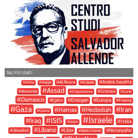
TAG PIÙ USATI
Arabia Saudita
Al Nusra
Africa
Aleppo
Al Qaeda
Assad
Armenia
Cristiani
Cisgiordania
Curdi
Damasco
Erdogan
Europa
Egitto
Francia
Gaza
Iran
Hamas
Hezbollah
Guerra
Israele
ISIS
Iraq
Italia
Islam
Libano
Libia
Netanyahu
Jihadisti
Medio Oriente