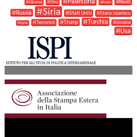
Palestina
Onu
Ribelli
Obama
Putin
Siria
Russia
Stati Uniti
Stato Islamico
Turchia
Trump
Terroristi
Ucraina
Syria
Usa