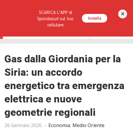
Seguici su:
SCARICA L'APP di
×
HOME
LA RIVISTA
REDAZIONE
CONTATTI
Spondasud sul tuo
Installa
cellulare
Gas dalla Giordania per la
Siria: un accordo
energetico tra emergenza
elettrica e nuove
geometrie regionali
26 Gennaio 2026
. --
Economia
,
Medio Oriente