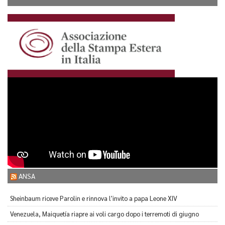
ANSA
Sheinbaum riceve Parolin e rinnova l'invito a papa Leone XIV
Venezuela, Maiquetía riapre ai voli cargo dopo i terremoti di giugno