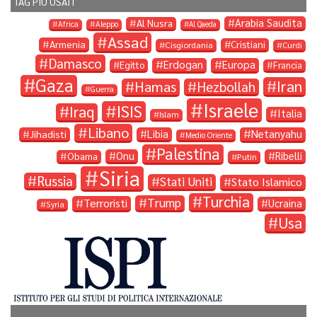
TAG PIÙ USATI
Arabia Saudita
Al Nusra
Africa
Aleppo
Al Qaeda
Assad
Armenia
Cristiani
Cisgiordania
Curdi
Damasco
Erdogan
Europa
Egitto
Francia
Gaza
Iran
Hamas
Hezbollah
Guerra
Israele
ISIS
Iraq
Italia
Islam
Libano
Libia
Netanyahu
Jihadisti
Medio Oriente
Palestina
Onu
Ribelli
Obama
Putin
Siria
Russia
Stati Uniti
Stato Islamico
Turchia
Trump
Terroristi
Ucraina
Syria
Usa