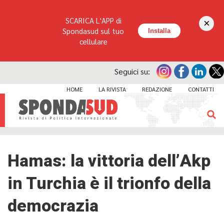
SCARICA L'APP di
×
Spondasud sul tuo
Installa
cellulare
Seguici su:
HOME
LA RIVISTA
REDAZIONE
CONTATTI
Hamas: la vittoria dell’Akp
in Turchia è il trionfo della
democrazia