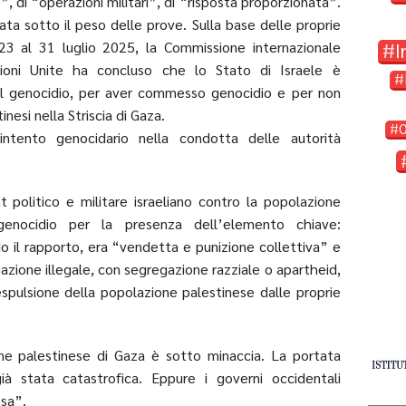
”, di “operazioni militari”, di “risposta proporzionata”.
llata sotto il peso delle prove. Sulla base delle proprie
23 al 31 luglio 2025, la Commissione internazionale
I
zioni Unite ha concluso che lo Stato di Israele è
il genocidio, per aver commesso genocidio e per non
inesi nella Striscia di Gaza.
ntento genocidario nella condotta delle autorità
t politico e militare israeliano contro la popolazione
genocidio per la presenza dell’elemento chiave:
do il rapporto, era “vendetta e punizione collettiva” e
azione illegale, con segregazione razziale o apartheid,
espulsione della popolazione palestinese dalle proprie
ne palestinese di Gaza è sotto minaccia. La portata
ià stata catastrofica. Eppure i governi occidentali
esa”.