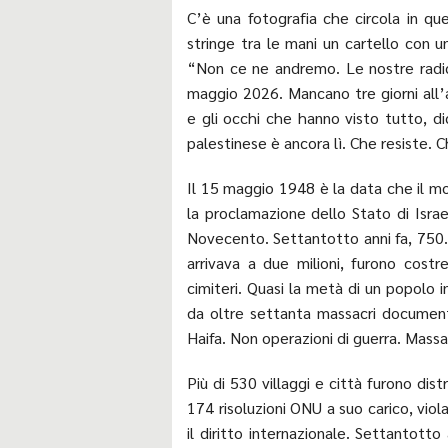
C’è una fotografia che circola in qu
stringe tra le mani un cartello con 
“Non ce ne andremo. Le nostre radici
maggio 2026. Mancano tre giorni all’a
e gli occhi che hanno visto tutto, dic
palestinese è ancora lì. Che resiste. C
Il 15 maggio 1948 è la data che il m
la proclamazione dello Stato di Israel
Novecento. Settantotto anni fa, 750.
arrivava a due milioni, furono costre
cimiteri. Quasi la metà di un popolo 
da oltre settanta massacri documentat
Haifa. Non operazioni di guerra. Massac
Più di 530 villaggi e città furono dis
174 risoluzioni ONU a suo carico, viol
il diritto internazionale. Settantotto