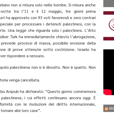
eliano non si misura solo nelle bombe. Si misura anche
a notte tra l’11 e il 12 maggio, tre giorni prima
set ha approvato con 93 voti favorevoli e zero contrari
peciale per processare i detenuti palestinesi, con la
orte. Una legge che riguarda solo i palestinesi. L’Alto
Volker Türk ha immediatamente chiesto l’abrogazione,
prevede processi di massa, possibile erosione della
one di prove ottenute sotto costrizione. Israele ha
dover rispondere a nessuno.
opolo palestinese non si è dissolto. Non è sparito. Non
storia venga cancellata.
m Abu Arqoub ha dichiarato: “Questo giorno commemora
palestinese, i cui effetti continuano ancora oggi. È
rmità con le risoluzioni del diritto internazionale,
AN
 tornare alle loro case”.