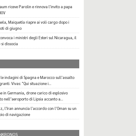
aum riceve Parolin e rinnova l'invito a papa
XIV
ela, Maiquetía riapre ai voli cargo dopo i
oti di giugno
onvoca i ministri degli Esteri sul Nicaragua, il
 si dissocia
I
 le indagini di Spagna e Marocco sull'assalto
ranti. Vivas: "Qui situazione i...
e in Germania, drone carico di esplosivo
o nell’aeroporto di Lipsia accanto a...
, l'Iran annuncia l'accordo con l'Oman su un
oio di navigazione
NKRONOS