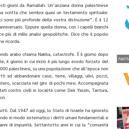
esti giorni da Ramallah. Un’anziana donna palestinese
una scritta che sembra quasi un testamento spirituale:
 sono più profonde della vostra distruzione”. È il 12
nniversario. Eppure quella donna, con i capelli bianchi
e più di mille analisi geopolitiche. Dice che il popolo
he ricorda.
ondo arabo chiama Nakba, catastrofe. È il giorno dopo
PART
e, il giorno in cui iniziò il più lungo esodo forzato del
000 palestinesi, su una popolazione che all’epoca non
tti ad abbandonare case, terre, villaggi, ulivi, pozzi,
intero, scacciata nel giro di pochi mesi. Accompagnata
i contro civili in località come Deir Yassin, Tantura,
ri.
trutti. Dal 1947 ad oggi, lo Stato di Israele ha ignorato
ando in modo sistematico i diritti umani fondamentali e
 anni di impunità. Settantotto anni in cui la “comunità