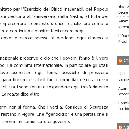
Sheinb
itato per l’Esercizio dei Diritti Inalienabili del Popolo
Leone 
le dedicata all’anniversario della Nakba, istituita per
Venezu
 ripercorrere il contesto storico e analizzare come le
terrem
ento continuino a manifestarsi ancora oggi.
L'Osa c
dove le parole spesso si perdono, oggi almeno si
Brasile
ernazionale prescrive e ciò che i governi fanno è il vero
AG
. La comunità internazionale, in particolare gli stati
eve esercitare ogni forma possibile di pressione
Ceuta,
r garantire un cessate il fuoco immediato e un accesso
dei mig
i gli stati sono tenuti a sospendere ogni trasferimento
Allarm
. La realtà dice altro.
scopert
Hormuz
rmi non si ferma. Che i veti al Consiglio di Sicurezza
corrid
 restano in vigore. Che “genocidio” è una parola che si
ma non in un comunicato di governo.
AD