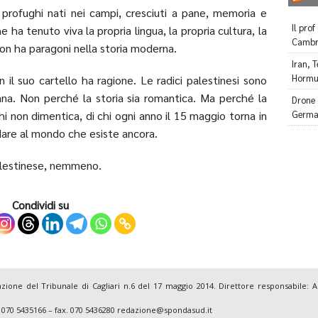
 profughi nati nei campi, cresciuti a pane, memoria e
Il prof
ha tenuto viva la propria lingua, la propria cultura, la
Cambr
non ha paragoni nella storia moderna.
Iran, T
Hormuz
il suo cartello ha ragione. Le radici palestinesi sono
iana. Non perché la storia sia romantica. Ma perché la
Drone 
German
 chi non dimentica, di chi ogni anno il 15 maggio torna in
dare al mondo che esiste ancora.
palestinese, nemmeno.
Condividi su
zione del Tribunale di Cagliari n.6 del 17 maggio 2014. Direttore responsabile: 
el. 070 5435166 – fax. 070 5436280 redazione@spondasud.it