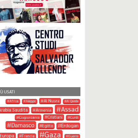
IÙ USATI
Al Nusra
Africa
Aleppo
Al Qaeda
Assad
Arabia Saudita
Armenia
Cristiani
Cisgiordania
Curdi
Damasco
Erdogan
Egitto
Gaza
Europa
Francia
Guerra