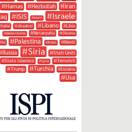
Iran
Hamas
Hezbollah
Israele
ISIS
raq
Islam
Libano
Italia
Libia
Jihadisti
Netanyahu
Obama
Medio Oriente
Palestina
Onu
Ribelli
Putin
Siria
Russia
Stati Uniti
Stato Islamico
Terroristi
Syria
Turchia
Trump
Ucraina
Usa