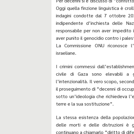
Per decenni si è discusso di “conflitto
Oggi quella finzione linguistica è cro
indagini condotte dal 7 ottobre 20
indipendente d’inchiesta delle Na
responsabile per non aver impedito 
aver punito il genocidio contro i palest
La Commissione ONU riconosce l’i
israeliane.
I crimini commessi dall’establishmen
civile di Gaza sono elevabili a 
l’intenzionalità. Il vero scopo, secon
il proseguimento di “decenni di occup
sotto un’ideologia che richiedeva l’
terre e la sua sostituzione”.
La stessa esistenza della popolazio
delle morti e delle distruzioni è g
continuano a chiamarlo “diritto di dif