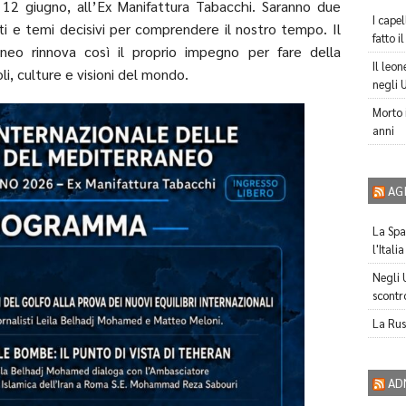
 12 giugno, all’Ex Manifattura Tabacchi. Saranno due
I capel
ti e temi decisivi per comprendere il nostro tempo. Il
fatto i
neo rinnova così il proprio impegno per fare della
Il leo
i, culture e visioni del mondo.
negli 
Morto 
anni
AG
La Spag
l'Itali
Negli 
scontro
La Russ
AD