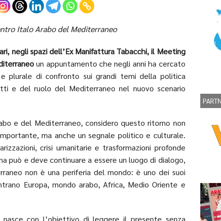
tro Italo Arabo del Mediterraneo
ari, negli spazi dell’Ex Manifattura Tabacchi, il Meeting
editerraneo
un appuntamento che negli anni ha cercato
 e plurale di confronto sui grandi temi della politica
litti e del ruolo del Mediterraneo nel nuovo scenario
PART
abo e del Mediterraneo, considero questo ritorno non
mportante, ma anche un segnale politico e culturale.
izzazioni, crisi umanitarie e trasformazioni profonde
degna può e deve continuare a essere un luogo di dialogo,
erraneo non è una periferia del mondo: è uno dei suoi
ncontrano Europa, mondo arabo, Africa, Medio Oriente e
nasce con l’obiettivo di leggere il presente senza