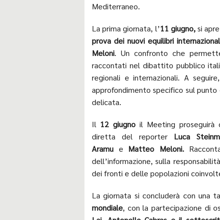
Mediterraneo.
La prima giornata, l’
11 giugno,
si apre
prova dei nuovi equilibri internazional
Meloni
. Un confronto che permette
raccontati nel dibattito pubblico it
regionali e internazionali. A seguire
approfondimento specifico sul punto d
delicata.
Il
12 giugno
il Meeting proseguirà c
diretta del reporter
Luca Stein
Aramu
e
Matteo Meloni.
Raccontar
dell’informazione, sulla responsabilità
dei fronti e delle popolazioni coinvolt
La giornata si concluderà con una 
mondiale
, con la partecipazione di 
Lai, Antonello Cabras e il sottoscrit