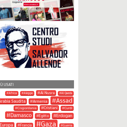
IÙ USATI
Al Nusra
Africa
Aleppo
Al Qaeda
Assad
Arabia Saudita
Armenia
Cristiani
Cisgiordania
Curdi
Damasco
Erdogan
Egitto
Gaza
Europa
Francia
Guerra