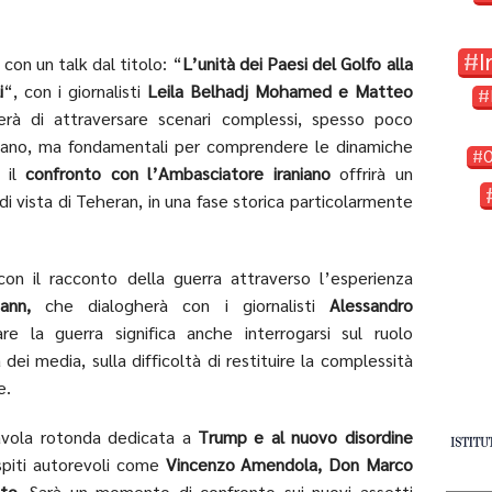
I
 con un talk dal titolo: “
L’unità dei Paesi del Golfo alla
i
“, con i giornalisti
Leila Belhadj Mohamed e Matteo
rà di attraversare scenari complessi, spesso poco
aliano, ma fondamentali per comprendere le dinamiche
, il
confronto con l’Ambasciatore iraniano
offrirà un
i vista di Teheran, in una fase storica particolarmente
on il racconto della guerra attraverso l’esperienza
mann,
che dialogherà con i giornalisti
Alessandro
e la guerra significa anche interrogarsi sul ruolo
 dei media, sulla difficoltà di restituire la complessità
e.
tavola rotonda dedicata a
Trump e al nuovo disordine
ospiti autorevoli come
Vincenzo Amendola, Don Marco
to.
Sarà un momento di confronto sui nuovi assetti