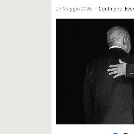
27 Maggio 2026
. --
Continenti
,
Even