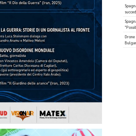
Spagna
succed
Spagna,
"Possib
Drone 
Bulgar