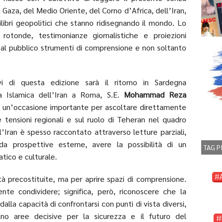
i Gaza, del Medio Oriente, del Corno d’Africa, dell’Iran,
ilibri geopolitici che stanno ridisegnando il mondo. Lo
 rotonde, testimonianze giornalistiche e proiezioni
 al pubblico strumenti di comprensione e non soltanto
vi di questa edizione sarà il ritorno in Sardegna
a Islamica dell’Iran a Roma, S.E.
Mohammad Reza
 un’occasione importante per ascoltare direttamente
lle tensioni regionali e sul ruolo di Teheran nel quadro
l’Iran è spesso raccontato attraverso letture parziali,
 da prospettive esterne, avere la possibilità di un
TAG P
tico e culturale.
tà precostituite, ma per aprire spazi di comprensione.
nte condividere; significa, però, riconoscere che la
alla capacità di confrontarsi con punti di vista diversi,
no aree decisive per la sicurezza e il futuro del