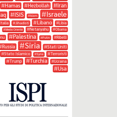
Iran
Hamas
Hezbollah
Israele
ISIS
raq
Islam
Libano
Italia
Libia
Jihadisti
Netanyahu
Obama
Medio Oriente
Palestina
Onu
Ribelli
Putin
Siria
Russia
Stati Uniti
Stato Islamico
Terroristi
Syria
Turchia
Trump
Ucraina
Usa