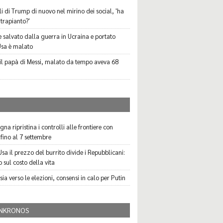
li di Trump di nuovo nel mirino dei social, 'ha
l trapianto?'
ne salvato dalla guerra in Ucraina e portato
Usa è malato
il papà di Messi, malato da tempo aveva 68
I
na ripristina i controlli alle frontiere con
a fino al 7 settembre
Usa il prezzo del burrito divide i Repubblicani:
 sul costo della vita
ia verso le elezioni, consensi in calo per Putin
NKRONOS