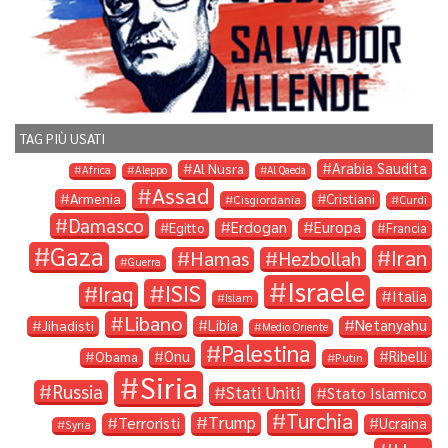
TAG PIÙ USATI
Arabia Saudita
Al Nusra
Africa
Aleppo
Al Qaeda
Assad
Armenia
Cristiani
Cisgiordania
Curdi
Damasco
Erdogan
Europa
Egitto
Francia
Gaza
Iran
Hamas
Hezbollah
Guerra
Israele
ISIS
Iraq
Italia
Islam
Libano
Libia
Netanyahu
Jihadisti
Medio Oriente
Palestina
Onu
Ribelli
Obama
Putin
Siria
Russia
Stati Uniti
Stato Islamico
Turchia
Trump
Terroristi
Ucraina
Syria