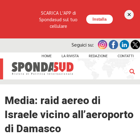
SCARICA L'APP di
×
Spondasud sul tuo
Installa
cellulare
Seguici su:
HOME
LA RIVISTA
REDAZIONE
CONTATTI
Media: raid aereo di
Israele vicino all’aeroporto
di Damasco