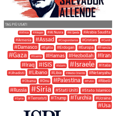
TAG PIÙ USATI
Arabia Saudita
Al Nusra
Africa
Aleppo
Al Qaeda
Assad
Armenia
Cristiani
Cisgiordania
Curdi
Damasco
Erdogan
Europa
Egitto
Francia
Gaza
Iran
Hamas
Hezbollah
Guerra
Israele
ISIS
Iraq
Italia
Islam
Libano
Libia
Netanyahu
Jihadisti
Medio Oriente
Palestina
Onu
Ribelli
Obama
Putin
Siria
Russia
Stati Uniti
Stato Islamico
Turchia
Trump
Terroristi
Ucraina
Syria
Usa