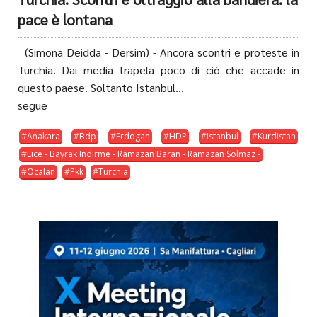
pace è lontana
(Simona Deidda - Dersim) - Ancora scontri e proteste in
Turchia. Dai media trapela poco di ciò che accade in
questo paese. Soltanto Istanbul...
segue
Anakara
Bdp
Erdogan
HDP
Istanbul
Kurdistan
Lice - Bayrak Indirme - Ramazan Baran - Ramazan Solmaz -
Ocalan
Pkk
Turchia