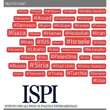
TAG PIÙ USATI
Arabia Saudita
Al Nusra
Africa
Aleppo
Al Qaeda
Assad
Armenia
Cristiani
Cisgiordania
Curdi
Damasco
Erdogan
Europa
Egitto
Francia
Gaza
Iran
Hamas
Hezbollah
Guerra
Israele
ISIS
Iraq
Italia
Islam
Libano
Libia
Netanyahu
Jihadisti
Medio Oriente
Palestina
Onu
Ribelli
Obama
Putin
Siria
Russia
Stati Uniti
Stato Islamico
Turchia
Trump
Terroristi
Ucraina
Syria
Usa