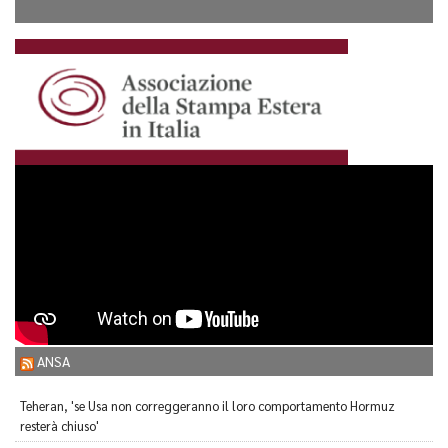
ANSA
Teheran, 'se Usa non correggeranno il loro comportamento Hormuz
resterà chiuso'