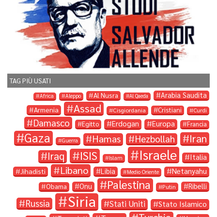
TAG PIÙ USATI
Arabia Saudita
Al Nusra
Africa
Aleppo
Al Qaeda
Assad
Armenia
Cristiani
Cisgiordania
Curdi
Damasco
Erdogan
Europa
Egitto
Francia
Gaza
Iran
Hamas
Hezbollah
Guerra
Israele
ISIS
Iraq
Italia
Islam
Libano
Libia
Netanyahu
Jihadisti
Medio Oriente
Palestina
Onu
Ribelli
Obama
Putin
Siria
Russia
Stati Uniti
Stato Islamico