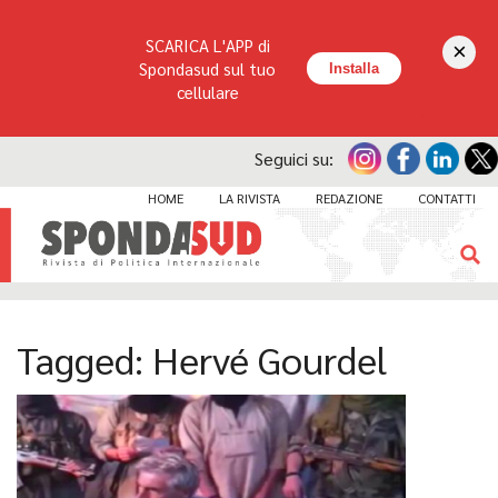
SCARICA L'APP di
×
Spondasud sul tuo
Installa
cellulare
Seguici su:
HOME
LA RIVISTA
REDAZIONE
CONTATTI
Tagged:
Hervé Gourdel