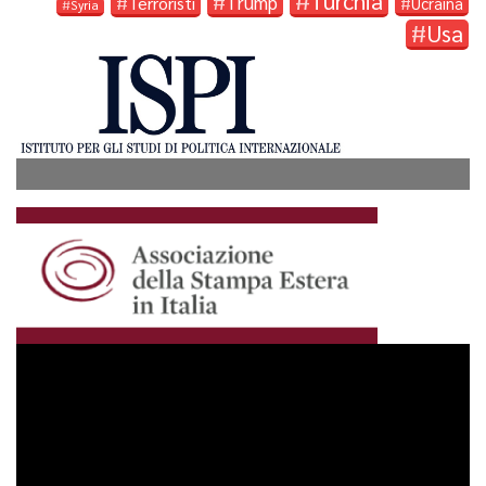
Turchia
Trump
Terroristi
Ucraina
Syria
Usa