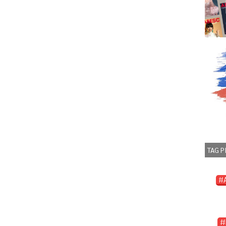
TAG P