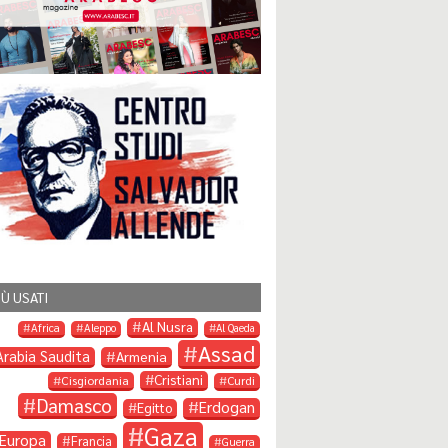
IÙ USATI
Al Nusra
Africa
Aleppo
Al Qaeda
Assad
Arabia Saudita
Armenia
Cristiani
Cisgiordania
Curdi
Damasco
Erdogan
Egitto
Gaza
Europa
Francia
Guerra