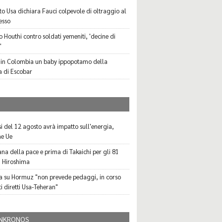
ato Usa dichiara Fauci colpevole di oltraggio al
esso
o Houthi contro soldati yemeniti, 'decine di
'
in Colombia un baby ippopotamo della
a di Escobar
I
ssi del 12 agosto avrà impatto sull'energia,
ne Ue
a della pace e prima di Takaichi per gli 81
i Hiroshima
sa su Hormuz "non prevede pedaggi, in corso
i diretti Usa-Teheran"
NKRONOS