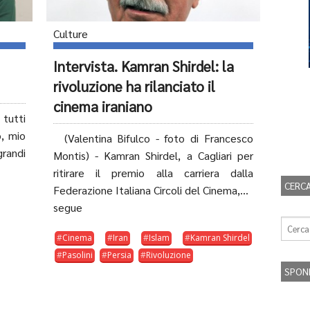
Culture
Intervista. Kamran Shirdel: la
rivoluzione ha rilanciato il
cinema iraniano
 tutti
o, mio
(Valentina Bifulco - foto di Francesco
randi
Montis) - Kamran Shirdel, a Cagliari per
ritirare il premio alla carriera dalla
CERCA
Federazione Italiana Circoli del Cinema,...
segue
Cinema
Iran
Islam
Kamran Shirdel
Pasolini
Persia
Rivoluzione
SPON