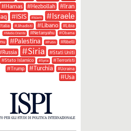
Iran
Hamas
Hezbollah
Israele
ISIS
raq
Islam
Libano
Italia
Libia
Jihadisti
Netanyahu
Obama
Medio Oriente
Palestina
Onu
Ribelli
Putin
Siria
Russia
Stati Uniti
Stato Islamico
Terroristi
Syria
Turchia
Trump
Ucraina
Usa