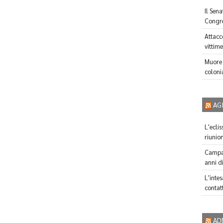
Il Sen
Congr
Attacc
vittime
Muore 
coloni
AG
L'ecli
riunio
Campan
anni d
L'inte
contatt
AD