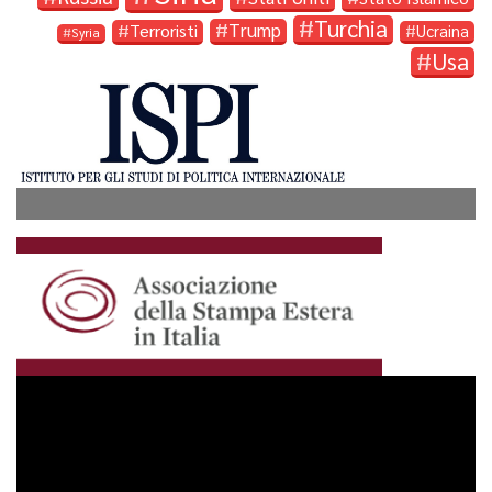
Turchia
Trump
Terroristi
Ucraina
Syria
Usa