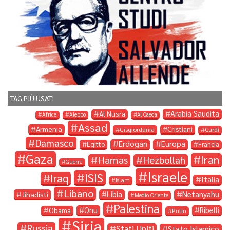
TAG PIÙ USATI
Arabia Saudita
Al Nusra
Africa
Aleppo
Al Qaeda
Assad
Armenia
Cristiani
Cisgiordania
Curdi
Damasco
Erdogan
Europa
Egitto
Francia
Gaza
Iran
Hamas
Hezbollah
Guerra
Israele
ISIS
Iraq
Italia
Islam
Libano
Libia
Netanyahu
Jihadisti
Medio Oriente
Palestina
Onu
Ribelli
Obama
Putin
Siria
Russia
Stati Uniti
Stato Islamico