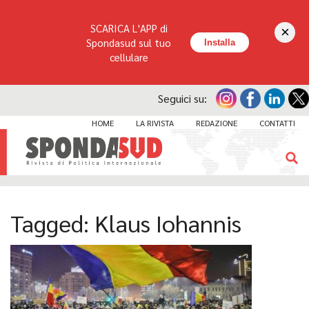
SCARICA L'APP di
×
Spondasud sul tuo
Installa
cellulare
Seguici su:
HOME
LA RIVISTA
REDAZIONE
CONTATTI
Tagged:
Klaus Iohannis