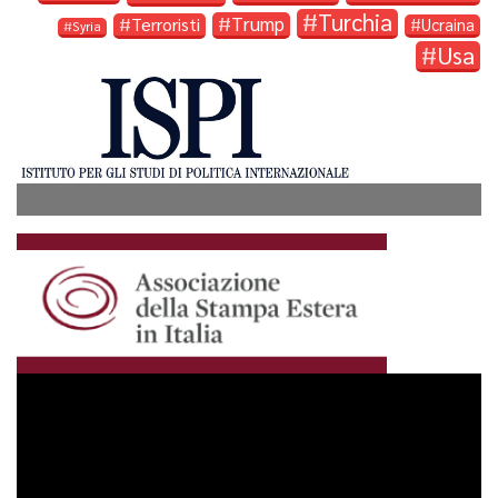
Turchia
Trump
Terroristi
Ucraina
Syria
Usa