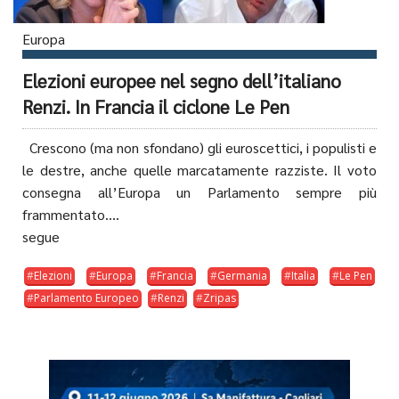
Europa
Elezioni europee nel segno dell’italiano
Renzi. In Francia il ciclone Le Pen
Crescono (ma non sfondano) gli euroscettici, i populisti e
le destre, anche quelle marcatamente razziste. Il voto
consegna all’Europa un Parlamento sempre più
frammentato....
segue
Elezioni
Europa
Francia
Germania
Italia
Le Pen
Parlamento Europeo
Renzi
Zripas