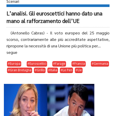
Scenari
L’analisi. Gli euroscettici hanno dato una
mano al rafforzamento dell’UE
(Antonello Cabras) - Il voto europeo del 25 maggio
scorso, contrariamente alle più accreditate aspettative,
ripropone la necessità di una Unione più politica per...
segue
Europa
Euroscettici
Farage
Francia
Germania
Gran Bretagna
Grillo
Italia
Le Pen
Ue