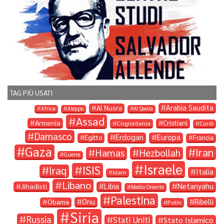
TAG PIÙ USATI
Arabia Saudita
Al Nusra
Africa
Aleppo
Al Qaeda
Assad
Armenia
Cristiani
Cisgiordania
Curdi
Damasco
Erdogan
Europa
Egitto
Francia
Gaza
Iran
Hamas
Hezbollah
Guerra
Israele
ISIS
Iraq
Italia
Islam
Libano
Libia
Netanyahu
Jihadisti
Medio Oriente
Palestina
Onu
Ribelli
Obama
Putin
Siria
Russia
Stati Uniti
Stato Islamico