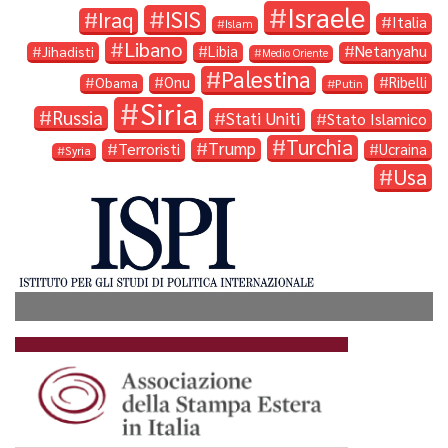
Israele
ISIS
Iraq
Italia
Islam
Libano
Libia
Netanyahu
Jihadisti
Medio Oriente
Palestina
Onu
Ribelli
Obama
Putin
Siria
Russia
Stati Uniti
Stato Islamico
Turchia
Trump
Terroristi
Ucraina
Syria
Usa