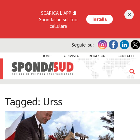
SCARICA L'APP di
×
Spondasud sul tuo
Installa
cellulare
Seguici su:
HOME
LA RIVISTA
REDAZIONE
CONTATTI
Tagged:
Urss