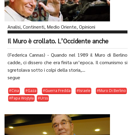
Analisi
,
Continenti
,
Medio Oriente
,
Opinioni
Il Muro è crollato. L’Occidente anche
(Federica Cannas) - Quando nel 1989 il Muro di Berlino
cadde, ci dissero che era finita un’epoca. Il comunismo si
sgretolava sotto i colpi della storia,...
segue
Cina
Gaza
Guerra Fredda
Israele
Muro Di Berlino
Papa Wojtyła
Urss