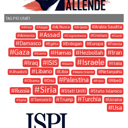
TAG PIÙ USATI
Arabia Saudita
Al Nusra
Africa
Aleppo
Al Qaeda
Assad
Armenia
Cristiani
Cisgiordania
Curdi
Damasco
Erdogan
Europa
Egitto
Francia
Gaza
Iran
Hamas
Hezbollah
Guerra
Israele
ISIS
Iraq
Italia
Islam
Libano
Libia
Netanyahu
Jihadisti
Medio Oriente
Palestina
Onu
Ribelli
Obama
Putin
Siria
Russia
Stati Uniti
Stato Islamico
Turchia
Trump
Terroristi
Ucraina
Syria
Usa