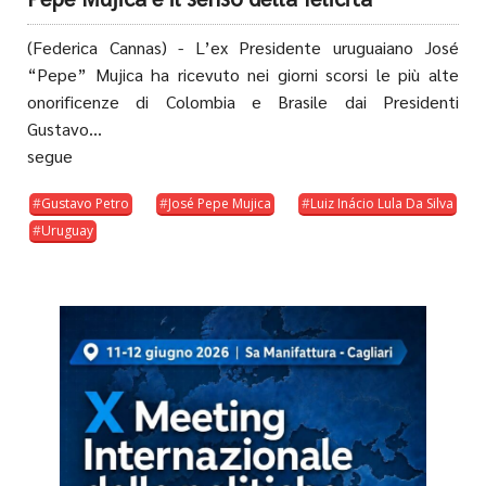
(Federica Cannas) - L’ex Presidente uruguaiano José
“Pepe” Mujica ha ricevuto nei giorni scorsi le più alte
onorificenze di Colombia e Brasile dai Presidenti
Gustavo...
segue
Gustavo Petro
José Pepe Mujica
Luiz Inácio Lula Da Silva
Uruguay