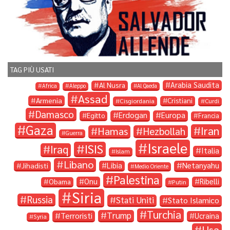
TAG PIÙ USATI
Arabia Saudita
Al Nusra
Africa
Aleppo
Al Qaeda
Assad
Armenia
Cristiani
Cisgiordania
Curdi
Damasco
Erdogan
Europa
Egitto
Francia
Gaza
Iran
Hamas
Hezbollah
Guerra
Israele
ISIS
Iraq
Italia
Islam
Libano
Libia
Netanyahu
Jihadisti
Medio Oriente
Palestina
Onu
Ribelli
Obama
Putin
Siria
Russia
Stati Uniti
Stato Islamico
Turchia
Trump
Terroristi
Ucraina
Syria
Usa