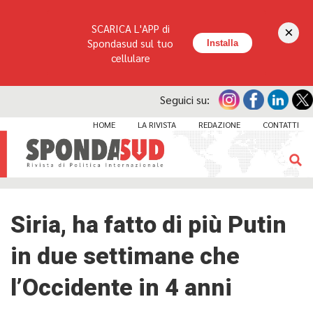
SCARICA L'APP di
×
Spondasud sul tuo
Installa
cellulare
Seguici su:
HOME
LA RIVISTA
REDAZIONE
CONTATTI
Siria, ha fatto di più Putin
in due settimane che
l’Occidente in 4 anni