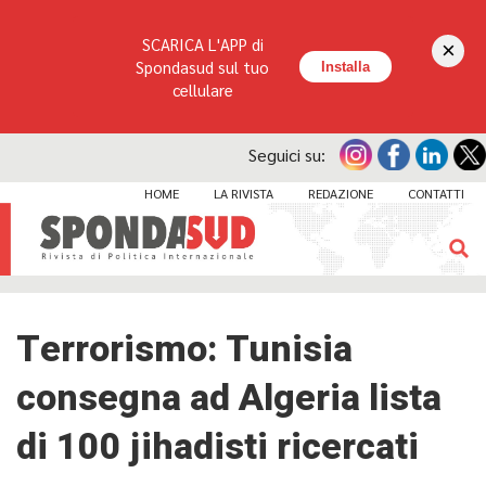
SCARICA L'APP di
×
Spondasud sul tuo
Installa
cellulare
Seguici su:
HOME
LA RIVISTA
REDAZIONE
CONTATTI
Terrorismo: Tunisia
consegna ad Algeria lista
di 100 jihadisti ricercati