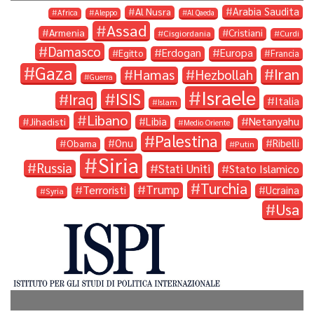
Arabia Saudita
Al Nusra
Africa
Aleppo
Al Qaeda
Assad
Armenia
Cristiani
Cisgiordania
Curdi
Damasco
Erdogan
Europa
Egitto
Francia
Gaza
Iran
Hamas
Hezbollah
Guerra
Israele
ISIS
Iraq
Italia
Islam
Libano
Libia
Netanyahu
Jihadisti
Medio Oriente
Palestina
Onu
Ribelli
Obama
Putin
Siria
Russia
Stati Uniti
Stato Islamico
Turchia
Trump
Terroristi
Ucraina
Syria
Usa