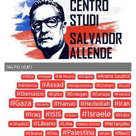
TAG PIÙ USATI
Arabia Saudita
Al Nusra
Africa
Aleppo
Al Qaeda
Assad
Armenia
Cristiani
Cisgiordania
Curdi
Damasco
Erdogan
Europa
Egitto
Francia
Gaza
Iran
Hamas
Hezbollah
Guerra
Israele
ISIS
Iraq
Italia
Islam
Libano
Libia
Netanyahu
Jihadisti
Medio Oriente
Palestina
Onu
Ribelli
Obama
Putin