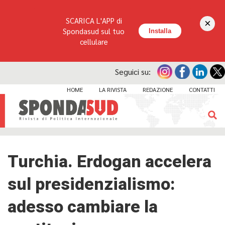
SCARICA L'APP di
×
Spondasud sul tuo
Installa
cellulare
Seguici su:
HOME
LA RIVISTA
REDAZIONE
CONTATTI
Turchia. Erdogan accelera
sul presidenzialismo:
adesso cambiare la