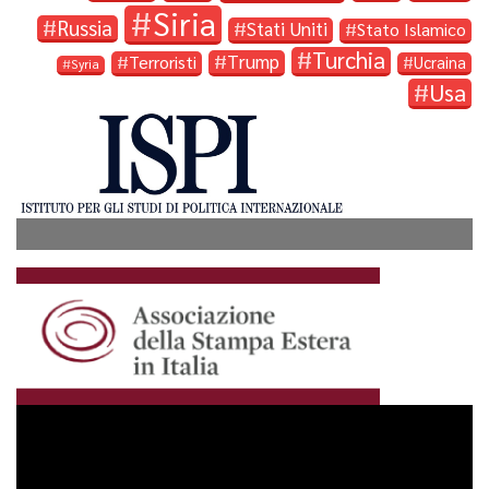
Siria
Russia
Stati Uniti
Stato Islamico
Turchia
Trump
Terroristi
Ucraina
Syria
Usa