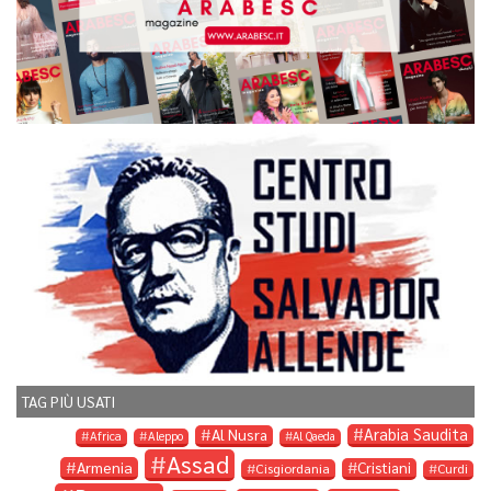
TAG PIÙ USATI
Arabia Saudita
Al Nusra
Africa
Aleppo
Al Qaeda
Assad
Armenia
Cristiani
Cisgiordania
Curdi