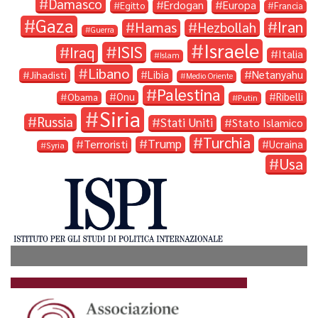
Damasco
Erdogan
Europa
Egitto
Francia
Gaza
Iran
Hamas
Hezbollah
Guerra
Israele
ISIS
Iraq
Italia
Islam
Libano
Libia
Netanyahu
Jihadisti
Medio Oriente
Palestina
Onu
Ribelli
Obama
Putin
Siria
Russia
Stati Uniti
Stato Islamico
Turchia
Trump
Terroristi
Ucraina
Syria
Usa