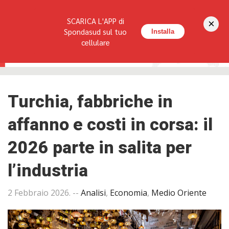
Seguici su:
SCARICA L'APP di
×
HOME
LA RIVISTA
REDAZIONE
CONTATTI
Spondasud sul tuo
Installa
cellulare
Turchia, fabbriche in
affanno e costi in corsa: il
2026 parte in salita per
l’industria
2 Febbraio 2026
. --
Analisi
,
Economia
,
Medio Oriente