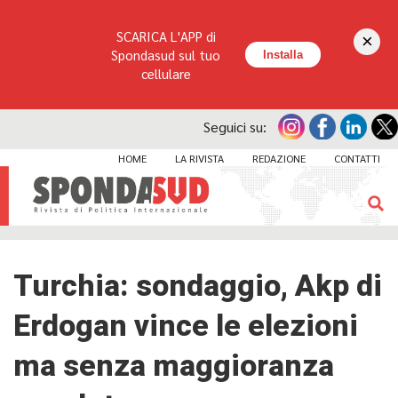
SCARICA L'APP di
×
Spondasud sul tuo
Installa
cellulare
Seguici su:
HOME
LA RIVISTA
REDAZIONE
CONTATTI
Turchia: sondaggio, Akp di
Erdogan vince le elezioni
ma senza maggioranza