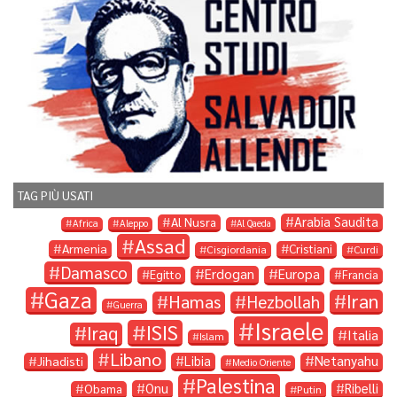
TAG PIÙ USATI
Arabia Saudita
Al Nusra
Africa
Aleppo
Al Qaeda
Assad
Armenia
Cristiani
Cisgiordania
Curdi
Damasco
Erdogan
Europa
Egitto
Francia
Gaza
Iran
Hamas
Hezbollah
Guerra
Israele
ISIS
Iraq
Italia
Islam
Libano
Libia
Netanyahu
Jihadisti
Medio Oriente
Palestina
Onu
Ribelli
Obama
Putin