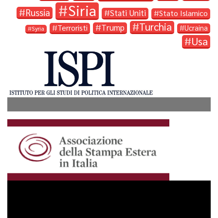
Siria
Russia
Stati Uniti
Stato Islamico
Turchia
Trump
Terroristi
Ucraina
Syria
Usa