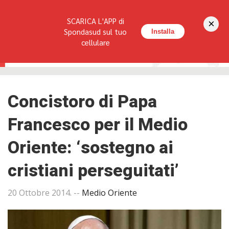
Seguici su:
SCARICA L'APP di
×
HOME
LA RIVISTA
REDAZIONE
CONTATTI
Spondasud sul tuo
Installa
cellulare
Concistoro di Papa
Francesco per il Medio
Oriente: ‘sostegno ai
cristiani perseguitati’
20 Ottobre 2014
. --
Medio Oriente