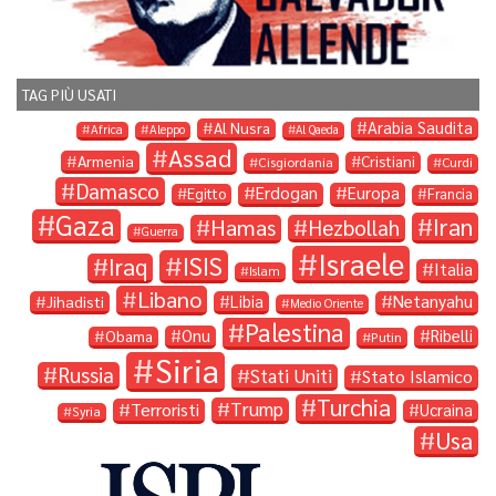
TAG PIÙ USATI
Arabia Saudita
Al Nusra
Africa
Aleppo
Al Qaeda
Assad
Armenia
Cristiani
Cisgiordania
Curdi
Damasco
Erdogan
Europa
Egitto
Francia
Gaza
Iran
Hamas
Hezbollah
Guerra
Israele
ISIS
Iraq
Italia
Islam
Libano
Libia
Netanyahu
Jihadisti
Medio Oriente
Palestina
Onu
Ribelli
Obama
Putin
Siria
Russia
Stati Uniti
Stato Islamico
Turchia
Trump
Terroristi
Ucraina
Syria
Usa