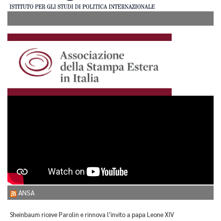
ANSA
Sheinbaum riceve Parolin e rinnova l'invito a papa Leone XIV