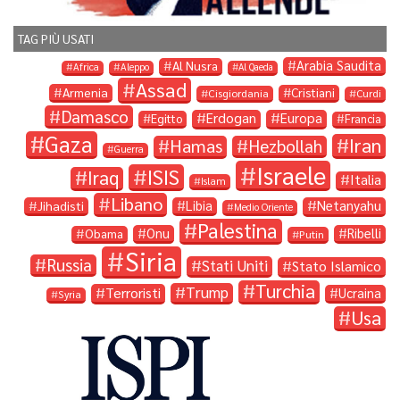
TAG PIÙ USATI
Arabia Saudita
Al Nusra
Africa
Aleppo
Al Qaeda
Assad
Armenia
Cristiani
Cisgiordania
Curdi
Damasco
Erdogan
Europa
Egitto
Francia
Gaza
Iran
Hamas
Hezbollah
Guerra
Israele
ISIS
Iraq
Italia
Islam
Libano
Libia
Netanyahu
Jihadisti
Medio Oriente
Palestina
Onu
Ribelli
Obama
Putin
Siria
Russia
Stati Uniti
Stato Islamico
Turchia
Trump
Terroristi
Ucraina
Syria
Usa