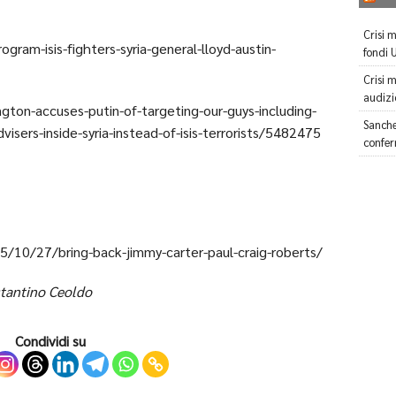
Crisi 
am-isis-fighters-syria-general-lloyd-austin-
fondi 
Crisi 
audizi
ton-accuses-putin-of-targeting-our-guys-including-
Sanche
visers-inside-syria-instead-of-isis-terrorists/5482475
confer
5/10/27/bring-back-jimmy-carter-paul-craig-roberts/
antino Ceoldo
Condividi su