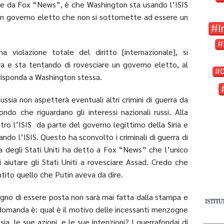
re da Fox “News”, è che Washington sta usando l’ISIS
e un governo eletto che non si sottomette ad essere un
I
a violazione totale del diritto [internazionale], si
a e sta tentando di rovesciare un governo eletto, al
e risponda a Washington stessa.
ssia non aspetterà eventuali altri crimini di guerra da
o che riguardano gli interessi nazionali russi. Alla
tro l’ISIS da parte del governo legittimo della Siria e
ando l’ISIS. Questo ha sconvolto i criminali di guerra di
sa degli Stati Uniti ha detto a Fox “News” che l’unico
di aiutare gli Stati Uniti a rovesciare Assad. Credo che
ntito quello che Putin aveva da dire.
no di essere posta non sarà mai fatta dalla stampa e
domanda è: qual è il motivo delle incessanti menzogne
sia, le sue azioni, e le sue intenzioni? I guerrafondai di