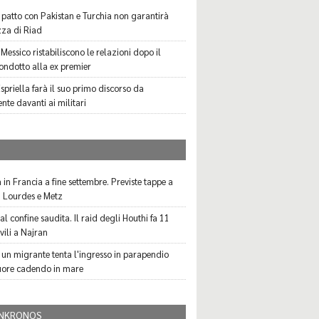
il patto con Pakistan e Turchia non garantirà
zza di Riad
Messico ristabiliscono le relazioni dopo il
ondotto alla ex premier
spriella farà il suo primo discorso da
nte davanti ai militari
I
 in Francia a fine settembre. Previste tappe a
, Lourdes e Metz
l confine saudita. Il raid degli Houthi fa 11
civili a Najran
 un migrante tenta l'ingresso in parapendio
ore cadendo in mare
NKRONOS