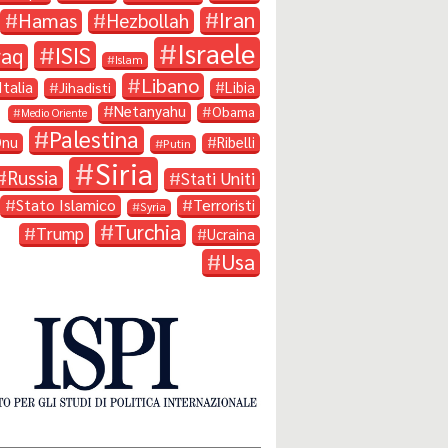
Iran
Hamas
Hezbollah
Israele
ISIS
raq
Islam
Libano
Italia
Libia
Jihadisti
Netanyahu
Obama
Medio Oriente
Palestina
Onu
Ribelli
Putin
Siria
Russia
Stati Uniti
Stato Islamico
Terroristi
Syria
Turchia
Trump
Ucraina
Usa