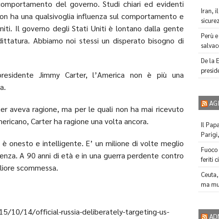
comportamento del governo. Studi chiari ed evidenti
Iran, 
on ha una qualsivoglia influenza sul comportamento e
sicure
niti. Il governo degli Stati Uniti è lontano dalla gente
Perù e 
 dittatura. Abbiamo noi stessi un disperato bisogno di
salvac
De la E
preside
residente Jimmy Carter, l’America non è più una
a.
AG
er aveva ragione, ma per le quali non ha mai ricevuto
ericano, Carter ha ragione una volta ancora.
Il Papa
Parigi
 è onesto e intelligente. E’ un milione di volte meglio
Fuoco a
idenza. A 90 anni di età e in una guerra perdente contro
feriti 
igliore scommessa.
Ceuta,
ma mu
/10/14/official-russia-deliberately-targeting-us-
AD