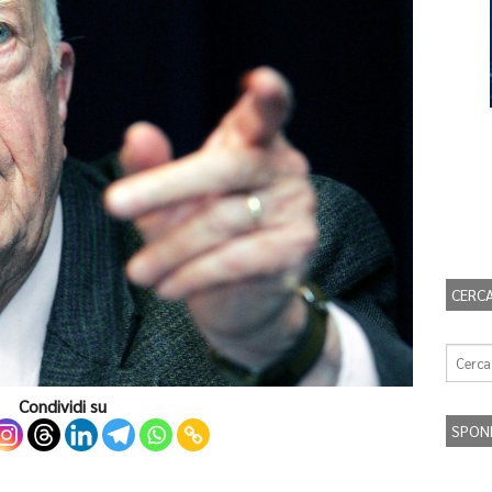
CERCA
Condividi su
SPON