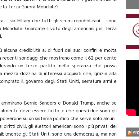
e la Terza Guerra Mondiale?
a – sia Hillary che tutti gli scemi repubblicani – sono
ra Mondiale. Guardate il voto degli americani per Terza
i.
ù alcuna credibilità al di fuori dei suoi confini e molta
a recenti sondaggi che mostrano come il 62 per cento
iderando un terzo partito, nella speranza che possa
a mezza dozzina di interessi acquisiti che, grazie alla
mprato il governo degli Stati Uniti, serratura armi e
ori ammirano Bernie Sanders e Donald Trump, anche se
ealmente deve essere fatto, è che questi due sono gli
polverone su un sistema politico che serve solo alcuni.
iritti civili, gli elettori americani sono i più privati ​​dei
AN
sumibilmente gli Stati Uniti sono una democrazia, ma non