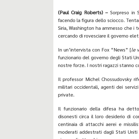
(Paul Craig Roberts) –
Sorpreso in S
facendo la figura dello sciocco. Tenta
Siria, Washington ha ammesso che i terr
cercando di rovesciare il governo elett
In un’intervista con Fox “News” [
le 
funzionario del governo degli Stati U
nostre forze. I nostri ragazzi stanno 
Il professor Michel Chossudovsky rif
militari occidentali, agenti dei servi
private.
Il funzionario della difesa ha de
disonesti circa il loro desiderio di
centinaia di attacchi aerei e missilis
moderati addestrati dagli Stati Uniti 