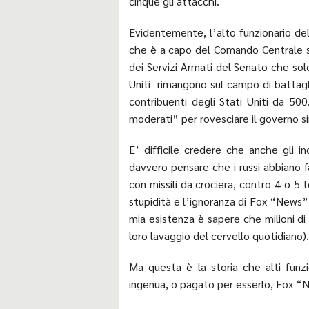
cinque gli attacchi.
Evidentemente, l’alto funzionario del
che è a capo del Comando Centrale s
dei Servizi Armati del Senato che solo
Uniti rimangono sul campo di battagli
contribuenti degli Stati Uniti da 500
moderati” per rovesciare il governo siri
E’ difficile credere che anche gli
davvero pensare che i russi abbiano fa
con missili da crociera, contro 4 o 5 t
stupidità e l’ignoranza di Fox “News”
mia esistenza è sapere che milioni di
loro lavaggio del cervello quotidiano).
Ma questa è la storia che alti funzi
ingenua, o pagato per esserlo, Fox “