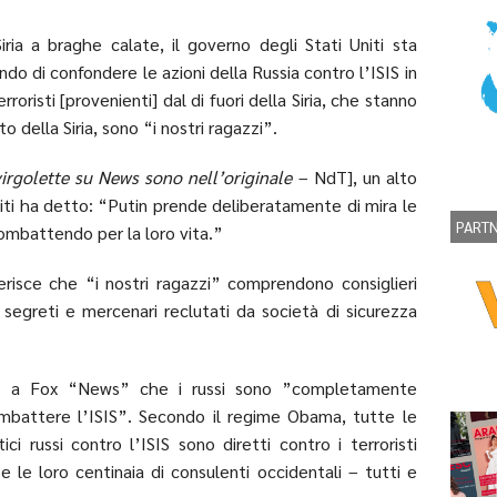
iria a braghe calate, il governo degli Stati Uniti sta
ndo di confondere le azioni della Russia contro l’ISIS in
oristi [provenienti] dal di fuori della Siria, che stanno
o della Siria, sono “i nostri ragazzi”.
virgolette su News sono nell’originale
– NdT], un alto
niti ha detto: “Putin prende deliberatamente di mira le
PART
combattendo per la loro vita.”
erisce che “i nostri ragazzi” comprendono consiglieri
zi segreti e mercenari reclutati da società di sicurezza
tto a Fox “News” che i russi sono ”completamente
 combattere l’ISIS”. Secondo il regime Obama, tutte le
tici russi contro l’ISIS sono diretti contro i terroristi
e le loro centinaia di consulenti occidentali – tutti e