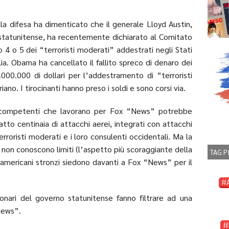
la difesa ha dimenticato che il generale Lloyd Austin,
tatunitense, ha recentemente dichiarato al Comitato
 4 o 5 dei “terroristi moderati” addestrati negli Stati
a. Obama ha cancellato il fallito spreco di denaro dei
.000.000 di dollari per l’addestramento di “terroristi
ano. I tirocinanti hanno preso i soldi e sono corsi via.
 incompetenti che lavorano per Fox “News” potrebbe
tto centinaia di attacchi aerei, integrati con attacchi
erroristi moderati e i loro consulenti occidentali. Ma la
 non conoscono limiti (l’aspetto più scoraggiante della
TAG P
 americani stronzi siedono davanti a Fox “News” per il
onari del governo statunitense fanno filtrare ad una
News”.