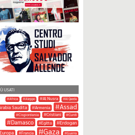
IÙ USATI
Al Nusra
Africa
Aleppo
Al Qaeda
Assad
Arabia Saudita
Armenia
Cristiani
Cisgiordania
Curdi
Damasco
Erdogan
Egitto
Gaza
Europa
Francia
Guerra