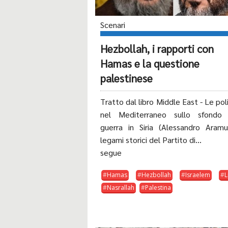
Scenari
Hezbollah, i rapporti con
Hamas e la questione
palestinese
Tratto dal libro Middle East - Le pol
nel Mediterraneo sullo sfondo 
guerra in Siria (Alessandro Aramu
legami storici del Partito di...
segue
Hamas
Hezbollah
Israelem
L
Nasrallah
Palestina