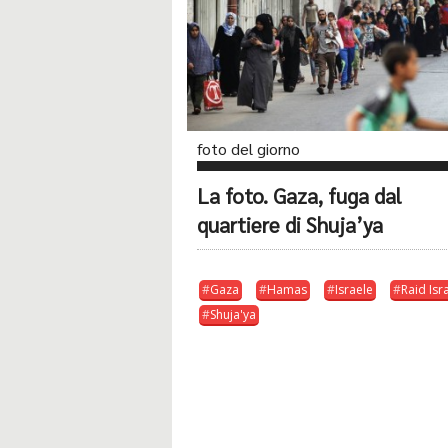
foto del giorno
La foto. Gaza, fuga dal
quartiere di Shuja’ya
Gaza
Hamas
Israele
Raid Isr
Shuja'ya