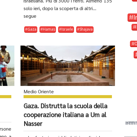
israeliana. Più di 3000 i feriti. Almeno 135
solo ieri, dopo la scoperta di altri...
segue
I
Gaza
Hamas
Israele
Shajava
Medio Oriente
Gaza. Distrutta la scuola della
cooperazione italiana a Um al
Nasser
rsone
ano a