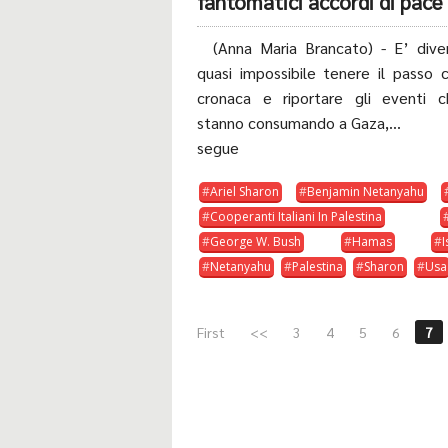
fantomatici accordi di pace
(Anna Maria Brancato) - E’ dive
quasi impossibile tenere il passo 
cronaca e riportare gli eventi c
stanno consumando a Gaza,...
segue
Ariel Sharon
Benjamin Netanyahu
Cooperanti Italiani In Palestina
George W. Bush
Hamas
I
Netanyahu
Palestina
Sharon
Usa
First
<<
3
4
5
6
7