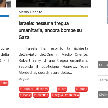
Medio Oriente
Israele: nessuna tregua
umanitaria, ancora bombe su
Gaza
itiche
Israele ha respinto la richiesta
della
dell'inviato dell'Onu in Medio Oriente,
) - I
Robert Serry, di una tregua umanitaria.
CERCA
Secondo il quotidiano Haaretz, Yoav
Mordechai, coordinatore delle...
segue
ibano
Bambini Palestinesi
Gaza
Hamas
SPON
Israele
Palestina
Tregua Umanitaria