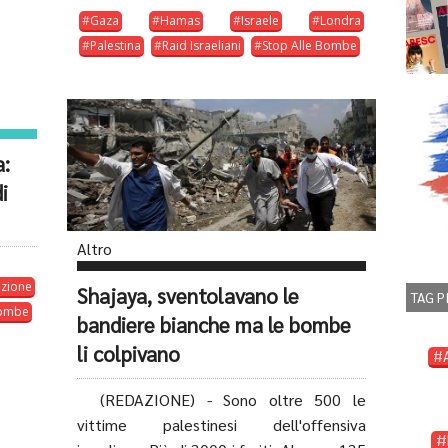
Gaza
Hamas
Israele
Londra
Palestina
Raid Israeliani
Stop Alle Bombe
a:
i
Altro
azione
Shajaya, sventolavano le
TAG P
Bombe
bandiere bianche ma le bombe
li colpivano
(REDAZIONE) - Sono oltre 500 le
vittime palestinesi dell'offensiva