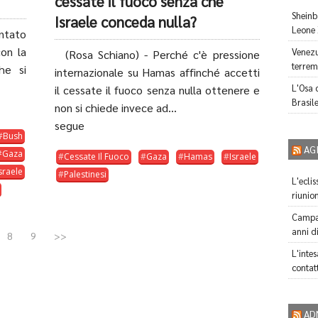
cessate il fuoco senza che
Sheinb
Israele conceda nulla?
Leone 
ntato
con la
Venezu
(Rosa Schiano) - Perché c'è pressione
terrem
he si
internazionale su Hamas affinché accetti
L'Osa c
il cessate il fuoco senza nulla ottenere e
Brasile
non si chiede invece ad...
segue
Bush
AG
Gaza
Cessate Il Fuoco
Gaza
Hamas
Israele
sraele
Palestinesi
L'ecli
riunio
Campan
anni d
8
9
>>
L'inte
contatt
AD