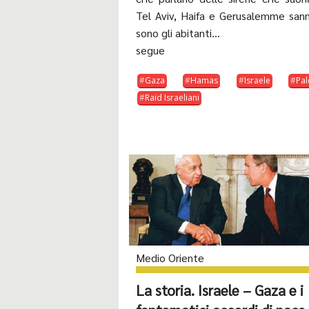
Tel Aviv, Haifa e Gerusalemme san
sono gli abitanti...
segue
Gaza
Hamas
Israele
Pal
Raid Israeliani
Medio Oriente
La storia. Israele – Gaza e i