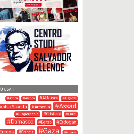
IÙ USATI
Al Nusra
Africa
Aleppo
Al Qaeda
Assad
Arabia Saudita
Armenia
Cristiani
Cisgiordania
Curdi
Damasco
Erdogan
Egitto
Gaza
Europa
Francia
Guerra