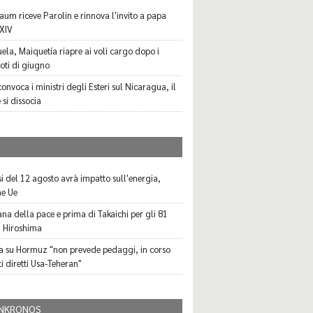
aum riceve Parolin e rinnova l'invito a papa
XIV
ela, Maiquetía riapre ai voli cargo dopo i
oti di giugno
onvoca i ministri degli Esteri sul Nicaragua, il
 si dissocia
I
ssi del 12 agosto avrà impatto sull'energia,
ne Ue
a della pace e prima di Takaichi per gli 81
i Hiroshima
sa su Hormuz "non prevede pedaggi, in corso
i diretti Usa-Teheran"
NKRONOS