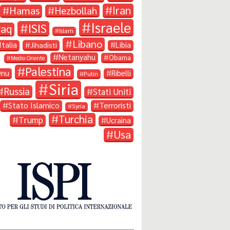
Iran
Hamas
Hezbollah
Israele
ISIS
raq
Islam
Libano
Italia
Libia
Jihadisti
Netanyahu
Obama
Medio Oriente
Palestina
Onu
Ribelli
Putin
Siria
Russia
Stati Uniti
Stato Islamico
Terroristi
Syria
Turchia
Trump
Ucraina
Usa