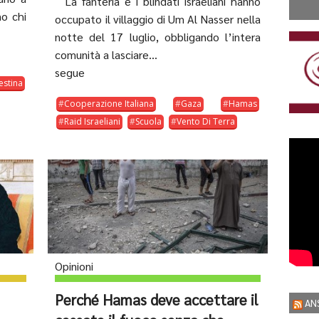
La fanteria e i blindati israeliani hanno
no chi
occupato il villaggio di Um Al Nasser nella
notte del 17 luglio, obbligando l’intera
comunità a lasciare...
segue
estina
Cooperazione Italiana
Gaza
Hamas
Raid Israeliani
Scuola
Vento Di Terra
Opinioni
Perché Hamas deve accettare il
AN