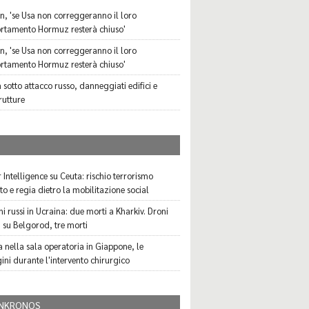
n, 'se Usa non correggeranno il loro
tamento Hormuz resterà chiuso'
n, 'se Usa non correggeranno il loro
tamento Hormuz resterà chiuso'
 sotto attacco russo, danneggiati edifici e
rutture
I
 Intelligence su Ceuta: rischio terrorismo
to e regia dietro la mobilitazione social
i russi in Ucraina: due morti a Kharkiv. Droni
i su Belgorod, tre morti
a nella sala operatoria in Giappone, le
ni durante l'intervento chirurgico
NKRONOS