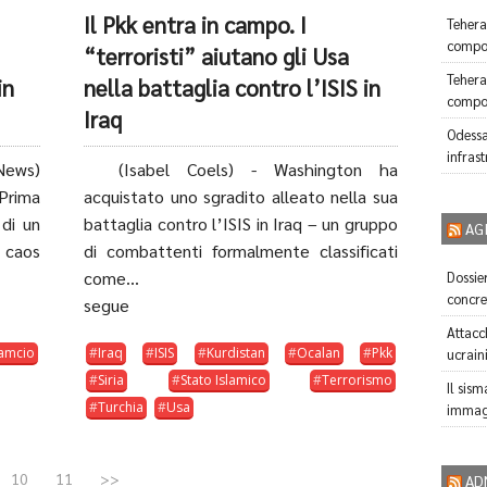
Il Pkk entra in campo. I
Tehera
compor
“terroristi” aiutano gli Usa
Tehera
in
nella battaglia contro l’ISIS in
compor
Iraq
Odessa
infrast
News)
(Isabel Coels) - Washington ha
 Prima
acquistato uno sgradito alleato nella sua
 di un
battaglia contro l’ISIS in Iraq – un gruppo
AG
l caos
di combattenti formalmente classificati
come...
Dossier
concre
segue
Attacch
lamcio
Iraq
ISIS
Kurdistan
Ocalan
Pkk
ucrain
Siria
Stato Islamico
Terrorismo
Il sism
Turchia
Usa
immagi
10
11
>>
AD