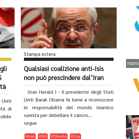
Stampa estera
PART
gli
Qualsiasi coalizione anti-Isis
S
non può prescindere dal’Iran
ità
(Iran Herald ) - Il presidente degli Stati
Uniti Barak Obama fa bene a riconoscere
 Uniti
le responsabilità del mondo islamico
ità di
sunnita per debellare il cancro...
sibile
segue
Iran
ISIS
Obama
Usa