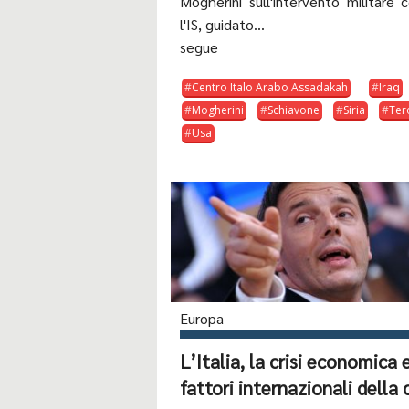
Mogherini sull'intervento militare 
l'IS, guidato...
segue
Centro Italo Arabo Assadakah
Iraq
Mogherini
Schiavone
Siria
Ter
Usa
Europa
L’Italia, la crisi economica e
fattori internazionali della c