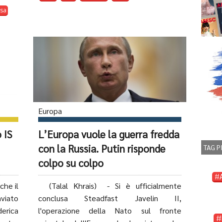
sa
Europa
 IS
L’Europa vuole la guerra fredda
con la Russia. Putin risponde
TAG P
colpo su colpo
che il
(Talal Khrais) - Si è ufficialmente
nviato
conclusa Steadfast Javelin II,
erica
l'operazione della Nato sul fronte