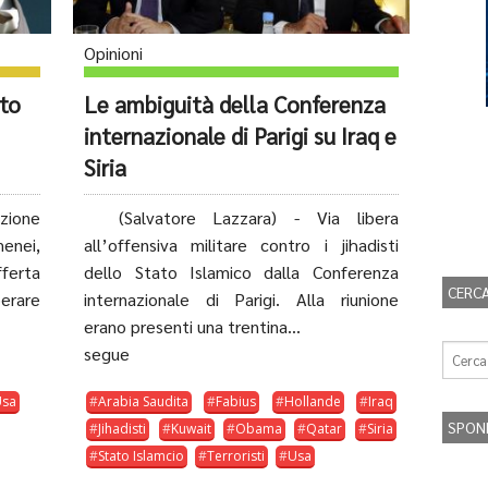
Opinioni
nto
Le ambiguità della Conferenza
internazionale di Parigi su Iraq e
Siria
zione
(Salvatore Lazzara) - Via libera
menei,
all’offensiva militare contro i jihadisti
fferta
dello Stato Islamico dalla Conferenza
CERCA
perare
internazionale di Parigi. Alla riunione
erano presenti una trentina...
segue
Usa
Arabia Saudita
Fabius
Hollande
Iraq
SPON
Jihadisti
Kuwait
Obama
Qatar
Siria
Stato Islamcio
Terroristi
Usa