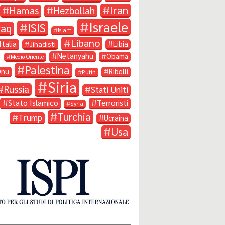
Iran
Hamas
Hezbollah
Israele
ISIS
raq
Islam
Libano
Italia
Libia
Jihadisti
Netanyahu
Obama
Medio Oriente
Palestina
Onu
Ribelli
Putin
Siria
Russia
Stati Uniti
Stato Islamico
Terroristi
Syria
Turchia
Trump
Ucraina
Usa