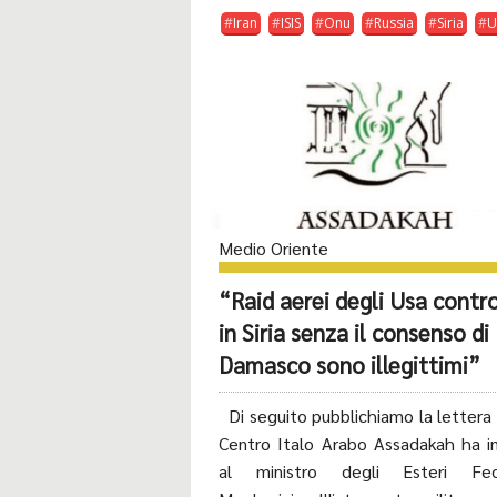
Iran
ISIS
Onu
Russia
Siria
U
Medio Oriente
“Raid aerei degli Usa contro
in Siria senza il consenso di
Damasco sono illegittimi”
Di seguito pubblichiamo la lettera 
Centro Italo Arabo Assadakah ha i
al ministro degli Esteri Fed