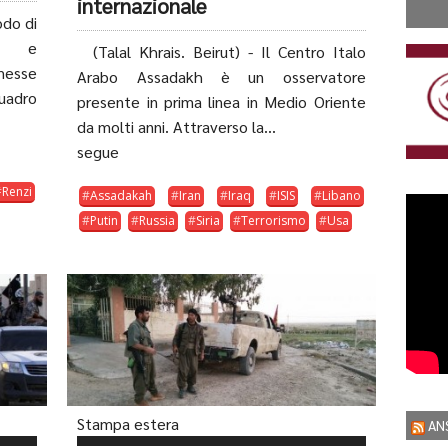
internazionale
odo di
co e
(Talal Khrais. Beirut) - Il Centro Italo
messe
Arabo Assadakh è un osservatore
uadro
presente in prima linea in Medio Oriente
da molti anni. Attraverso la...
segue
Renzi
Assadakah
Iran
Iraq
ISIS
Libano
Putin
Russia
Siria
Terrorismo
Usa
Stampa estera
AN