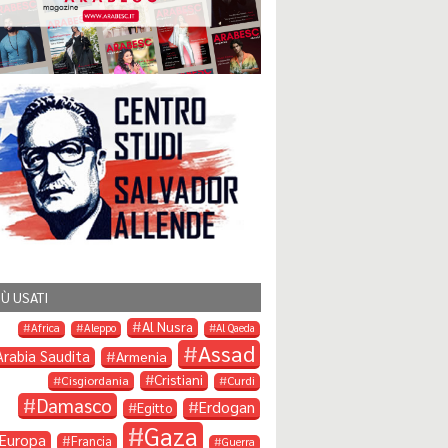
IÙ USATI
Al Nusra
Africa
Aleppo
Al Qaeda
Assad
Arabia Saudita
Armenia
Cristiani
Cisgiordania
Curdi
Damasco
Erdogan
Egitto
Gaza
Europa
Francia
Guerra