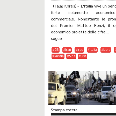
(Talal Khrais) - L'Italia vive un peri
forte isolamento economi
commerciale. Nonostante le pro
del Premier Matteo Renzi, il q
economico proietta delle cifre...
segue
GB
Iran
Iraq
Italia
Libia
Russia
Siria
Usa
Stampa estera