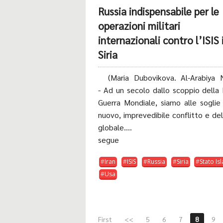
Russia indispensabile per le
operazioni militari
internazionali contro l’ISIS 
Siria
(Maria Dubovikova. Al-Arabiya 
- Ad un secolo dallo scoppio della
Guerra Mondiale, siamo alle soglie
nuovo, imprevedibile conflitto e de
globale....
segue
Iran
ISIS
Russia
Siria
Stato Is
Usa
First
<<
5
6
7
8
9