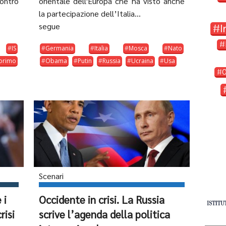
contro
orientale dell'Europa che ha visto anche
la partecipazione dell’Italia...
segue
I
IS
Germania
Italia
Mosca
Nato
orimo
Obama
Putin
Russia
Ucraina
Usa
Scenari
 i
Occidente in crisi. La Russia
risi
scrive l’agenda della politica